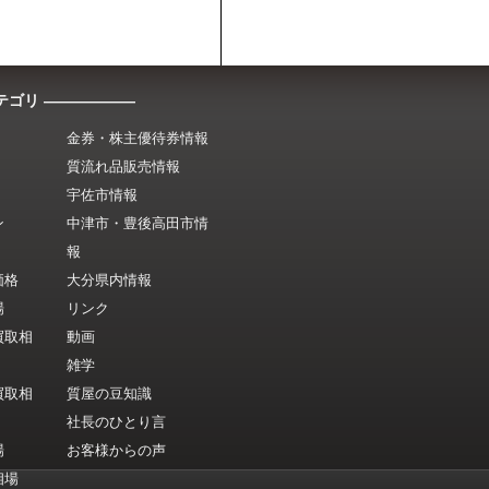
テゴリ ――――――
金券・株主優待券情報
質流れ品販売情報
宇佐市情報
ン
中津市・豊後高田市情
報
価格
大分県内情報
場
リンク
買取相
動画
雑学
買取相
質屋の豆知識
社長のひとり言
場
お客様からの声
相場