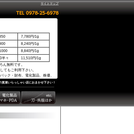
サイトマップ
50
7,780円/1g
00
8,240円/1g
000
8,840円/1g
850半々
11,510円/1g
ろん無料です。
してもご利用下さい。
バック・財布、電化製品、株優、
の質屋いらっしゃい店におまかせ下さい！