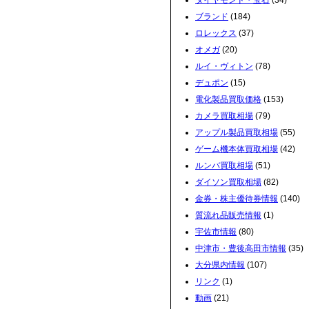
ダイヤモンド・宝石
(34)
ブランド
(184)
ロレックス
(37)
オメガ
(20)
ルイ・ヴィトン
(78)
デュポン
(15)
電化製品買取価格
(153)
カメラ買取相場
(79)
アップル製品買取相場
(55)
ゲーム機本体買取相場
(42)
ルンバ買取相場
(51)
ダイソン買取相場
(82)
金券・株主優待券情報
(140)
質流れ品販売情報
(1)
宇佐市情報
(80)
中津市・豊後高田市情報
(35)
大分県内情報
(107)
リンク
(1)
動画
(21)