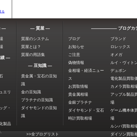
見る
 ―
― 質屋 ―
―――――― ブログカ
場
質屋のシステム
ブログ
ブランド
場
質屋とは？
お知らせ
ロレックス
質屋の用語集
ご注意
オメガ
績 ―
偽物情報
ルイ・ヴィト
― 豆知識 ―
金相場・経済ニュー
デュポン
石
貴金属・宝石の豆知
ス
電化製品買取
識
お買取情報
カメラ買取相
ュエリ
金の豆知識
貴金属相場
アップル製品
プラチナの豆知識
金銀プラチナ
場
ッグ・
ダイヤモンドの豆知
ダイヤモンド・宝石
ゲーム機本体
識
時計買取相場
場
化製品
ルンバ買取相
.
>>全ブログリスト
ダイソン買取