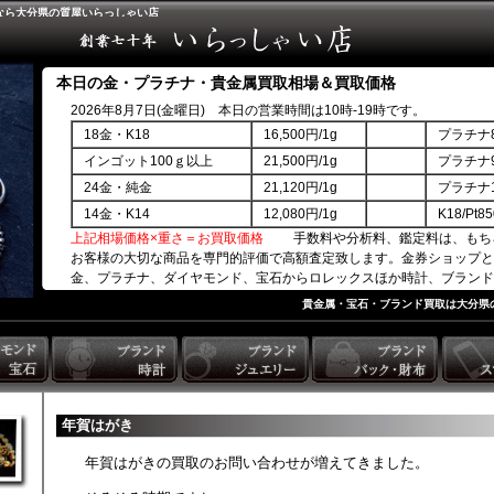
なら大分県の質屋いらっしゃい店
本日の金・プラチナ・貴金属買取相場＆買取価格
2026年8月7日(金曜日) 本日の営業時間は10時-19時です。
18金・K18
16,500円/1g
プラチナ8
インゴット100ｇ以上
21,500円/1g
プラチナ9
24金・純金
21,120円/1g
プラチナ1
14金・K14
12,080円/1g
K18/Pt
上記相場価格×重さ＝お買取価格
手数料や分析料、鑑定料は、もち
お客様の大切な商品を専門的評価で高額査定致します。金券ショップと
金、プラチナ、ダイヤモンド、宝石からロレックスほか時計、ブランド
商品券ほか。
貴金属・宝石・ブランド買取は大分県
年賀はがき
年賀はがきの買取のお問い合わせが増えてきました。