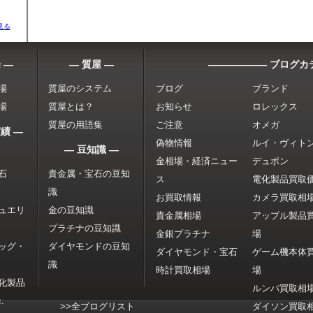
見る
 ―
― 質屋 ―
―――――― ブログカ
場
質屋のシステム
ブログ
ブランド
場
質屋とは？
お知らせ
ロレックス
質屋の用語集
ご注意
オメガ
績 ―
偽物情報
ルイ・ヴィト
― 豆知識 ―
金相場・経済ニュー
デュポン
石
貴金属・宝石の豆知
ス
電化製品買取
識
お買取情報
カメラ買取相
ュエリ
金の豆知識
貴金属相場
アップル製品
プラチナの豆知識
金銀プラチナ
場
ッグ・
ダイヤモンドの豆知
ダイヤモンド・宝石
ゲーム機本体
識
時計買取相場
場
化製品
ルンバ買取相
.
>>全ブログリスト
ダイソン買取