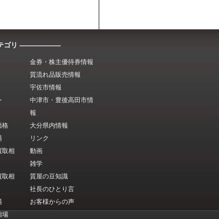
テゴリ ――――――
金券・株主優待券情報
質流れ品販売情報
宇佐市情報
ン
中津市・豊後高田市情
報
価格
大分県内情報
場
リンク
買取相
動画
雑学
買取相
質屋の豆知識
社長のひとり言
場
お客様からの声
相場