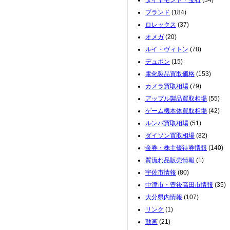
ダイヤモンド・宝石
(34)
ブランド
(184)
ロレックス
(37)
オメガ
(20)
ルイ・ヴィトン
(78)
デュポン
(15)
電化製品買取価格
(153)
カメラ買取相場
(79)
アップル製品買取相場
(55)
ゲーム機本体買取相場
(42)
ルンバ買取相場
(51)
ダイソン買取相場
(82)
金券・株主優待券情報
(140)
質流れ品販売情報
(1)
宇佐市情報
(80)
中津市・豊後高田市情報
(35)
大分県内情報
(107)
リンク
(1)
動画
(21)