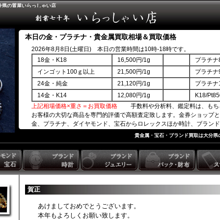
分県の質屋いらっしゃい店
本日の金・プラチナ・貴金属買取相場＆買取価格
2026年8月8日(土曜日) 本日の営業時間は10時-18時です。
18金・K18
16,500円/1g
プラチナ8
インゴット100ｇ以上
21,500円/1g
プラチナ9
24金・純金
21,120円/1g
プラチナ1
14金・K14
12,080円/1g
K18/Pt
上記相場価格×重さ＝お買取価格
手数料や分析料、鑑定料は、もち
お客様の大切な商品を専門的評価で高額査定致します。金券ショップと
金、プラチナ、ダイヤモンド、宝石からロレックスほか時計、ブランド
商品券ほか。
貴金属・宝石・ブランド買取は大分県
賀正
あけましておめでとうございます。
本年もよろしくお願い致します。