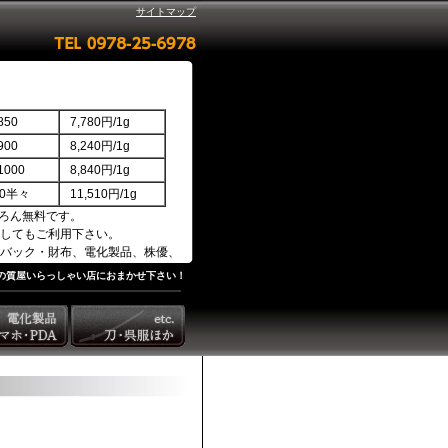
サイトマップ
50
7,780円/1g
00
8,240円/1g
000
8,840円/1g
850半々
11,510円/1g
ろん無料です。
してもご利用下さい。
バック・財布、電化製品、株優、
の質屋いらっしゃい店におまかせ下さい！