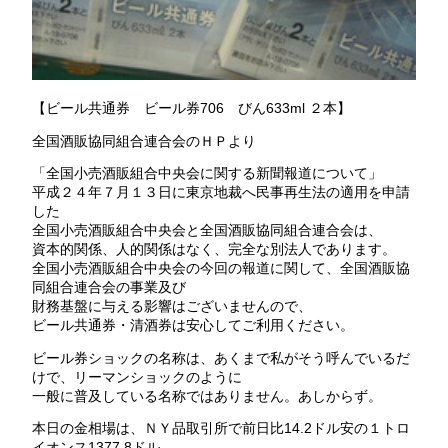
【ビール共通券 ビール券706 びん633ml ２本】
全国酒販協同組合連合会のＨＰより
「全国小売酒販組合中央会に関する新聞報道について」
平成２４年７月１３日に東京地裁へ民事再生法の適用を申請
した
全国小売酒販組合中央会と全国酒販協同組合連合会は、
資本的関係、人的関係はなく、完全な別法人であります。
全国小売酒販組合中央会の今回の報道に関して、全国酒販協
同組合連合会の事業及び
財務基盤に与える影響はございませんので、
ビール共通券・清酒券は安心してご利用ください。
ビール券ショックの名称は、あくまで私がそう呼んでいるだ
けで、リーマンショックのように
一般に普及している名称ではありません。あしからず。
本日の金相場は、ＮＹ品取引所で前日比14.2ドル安の１トロ
イオンス1377.8ドル。