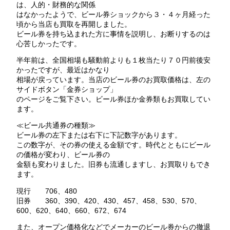
は、人的・財務的な関係
はなかったようで、ビール券ショックから３・４ヶ月経った
頃から当店も買取を再開しました。
ビール券を持ち込まれた方に事情を説明し、お断りするのは
心苦しかったです。
半年前は、全国相場も騒動前よりも１枚当たり７０円前後安
かったですが、最近はかなり
相場が戻っています。当店のビール券のお買取価格は、左の
サイドボタン「金券ショップ」
のページをご覧下さい。ビール券ほか金券類もお買取してい
ます。
≪ビール共通券の種類≫
ビール券の左下または右下に下記数字があります。
この数字が、その券の使える金額です。時代とともにビール
の価格が変わり、ビール券の
金額も変わりました。旧券も流通しますし、お買取りもでき
ます。
現行 706、480
旧券 360、390、420、430、457、458、530、570、
600、620、640、660、672、674
また、オープン価格化などでメーカーのビール券からの撤退