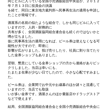
同じビルに入っている全国小売酒販組合中央会が、２０１２
年７月１３日に役員会の決議
を経て、同日に東京地方裁判所へ民事再生法の適用を申請し
たことが発端です。
酒屋系の名前の似たような組合で、しかも同じビルに入って
いますので、人的・財務的に
共有が多く、全国酒販協同組合連合会も続くのではないかと
噂が立ちました。
仮に民事再生法の適用になれば、ビール券は使えなくなる可
能性が大ですので、即座に
影響が広がりました。投げ売りしたり、社員に割り当てたり
した金券ショップもありました。
翌朝、懇意にしている金券ショップの方から連絡がありビッ
クリしました。当店は幸いにも、
たまたま在庫が少ない日でしたので、小さな心配ですみまし
た。
ビール券は、企業間でお中元やお歳暮のほか諸々と流通して
いますので、当店でも取扱
いが多い金券です。酒屋さんのほか量販店やドラッグストア
などで使えます。
結局、全国酒販協同組合連合会と全国小売酒販組合中央会に