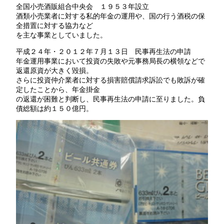
全国小売酒販組合中央会 １９５３年設立
酒類小売業者に対する私的年金の運用や、国の行う酒税の保
全措置に対する協力など
を主な事業としていました。
平成２４年・２０１２年７月１３日 民事再生法の申請
年金運用事業において投資の失敗や元事務局長の横領などで
返還原資が大きく毀損。
さらに投資仲介業者に対する損害賠償請求訴訟でも敗訴が確
定したことから、年金掛金
の返還が困難と判断し、民事再生法の申請に至りました。負
債総額は約１５０億円。