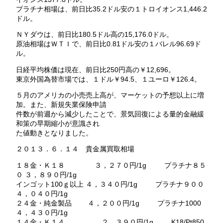
プラチナ相場は、前日比35.2ドル安の１トロイオンス1,446.2
ドル。
ＮＹダウは、前日比180.5ドル高の15,176.0ドル。
原油相場はＷＴＩで、前日比0.81ドル安の１バレル96.69ド
ル。
日経平均株価は現在、前日比250円高の￥12,696。
東京外国為替市場では、１ドル￥94.5、１ユーロ￥126.4。
５月のアメリカの小売売上高が、マーケットの予想以上に増
加。また、新規失業保険申請
件数が前週から減少したことで、景気回復による量的金融緩
和策の早期縮小が意識され
た値動きとなりました。
２０１３．６．１４ 貴金属買取相場
１８金・Ｋ１８ ３，２７０円/1g プラチナ８５
０ ３，８９０円/1g
インゴット100ｇ以上 ４，３４０円/1g プラチナ９００
４，０４０円/1g
２４金・純金製品 ４，２００円/1g プラチナ1000
４，４３０円/1g
１４金・Ｋ１４ ２，３９０円/1g K18/Pt850