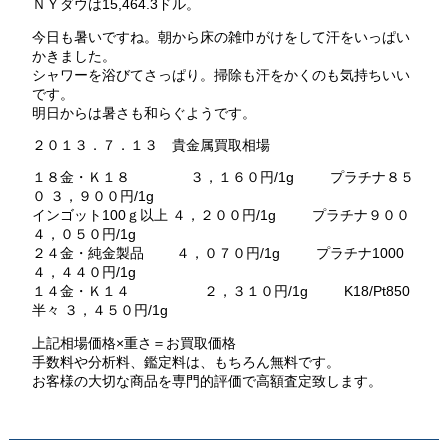
ＮＹダウは15,464.3ドル。
今日も暑いですね。朝から床の雑巾がけをして汗をいっぱい
かきました。
シャワーを浴びてさっぱり。掃除も汗をかくのも気持ちいい
です。
明日からは暑さも和らぐようです。
２０１３．７．１３ 貴金属買取相場
１８金・Ｋ１８ ３，１６０円/1g プラチナ８５
０ ３，９００円/1g
インゴット100ｇ以上 ４，２００円/1g プラチナ９００
４，０５０円/1g
２４金・純金製品 ４，０７０円/1g プラチナ1000
４，４４０円/1g
１４金・Ｋ１４ ２，３１０円/1g K18/Pt850
半々 ３，４５０円/1g
上記相場価格×重さ＝お買取価格
手数料や分析料、鑑定料は、もちろん無料です。
お客様の大切な商品を専門的評価で高額査定致します。