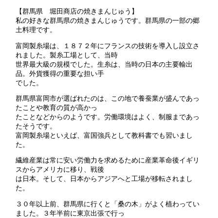
【群馬県 堀田商店の焼きまんじゅう】
私の好きな群馬県の焼きまんじゅうです。群馬県の一部の郷
土料理です。
富岡製糸場は、１８７２年にフランスの技術を導入し設立さ
れました。製糸工場として、当時
世界最大級の規模でした。生糸は、当時の日本の主要輸出
品。外貨獲得の重要な担い手
でした。
群馬県富岡市が選ばれたのは、この地で養蚕業が盛んであっ
たことや教育の質が高かっ
たことなどからのようです。労働環境はよく、制服まであっ
たそうです。
富岡製糸場といえば、富国強兵として教科書でも習いまし
た。
繊維産業は常に安い労働力を求めるために産業革命後イギリ
スからアメリカに移り、戦後
は日本。そして、日本からアジアへと工場が移転されまし
た。
３０年以上前、群馬県に行くと「桑の木」がよく植わってい
ました。３年半前に東京出張で行っ