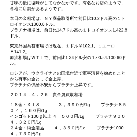
甘味の後に塩味がしてなかなかです。有名なお店のようで、
各地に店舗があるようです。
本日の金相場は、ＮＹ商品取引所で前日比10.2ドル高の１ト
ロイオンス1300.8ドル。
プラチナ相場は、前日比14.7ドル高の１トロイオンス1,422.8
ドル。
東京外国為替市場では現在、１ドル￥102.1、１ユーロ
￥141.2。
原油相場はＷＴＩで、前日比1.34ドル安の１バレル100.60ド
ル。
ロシアが、ウクライナとの国境付近で軍事演習を始めたこと
から有事の金として金上昇、
プラチナの供給不安からプラチナ上昇です。
２０１４．４．２６ 貴金属買取相場
１８金・Ｋ１８ ３，３９０円/1g プラチナ８５
０ ４，１６０円/1g
インゴット100ｇ以上 ４，５００円/1g プラチナ９００
４，３２０円/1g
２４金・純金製品 ４，３５０円/1g プラチナ1000
４，７３０円/1g