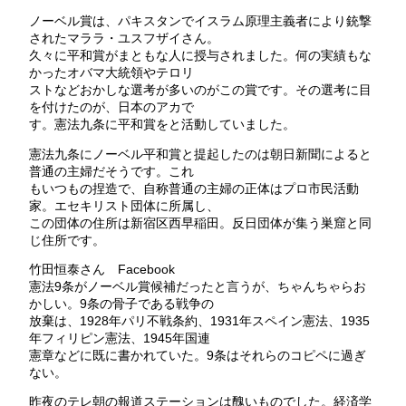
ノーベル賞は、パキスタンでイスラム原理主義者により銃撃
されたマララ・ユスフザイさん。
久々に平和賞がまともな人に授与されました。何の実績もな
かったオバマ大統領やテロリ
ストなどおかしな選考が多いのがこの賞です。その選考に目
を付けたのが、日本のアカで
す。憲法九条に平和賞をと活動していました。
憲法九条にノーベル平和賞と提起したのは朝日新聞によると
普通の主婦だそうです。これ
もいつもの捏造で、自称普通の主婦の正体はプロ市民活動
家。エセキリスト団体に所属し、
この団体の住所は新宿区西早稲田。反日団体が集う巣窟と同
じ住所です。
竹田恒泰さん Facebook
憲法9条がノーベル賞候補だったと言うが、ちゃんちゃらお
かしい。9条の骨子である戦争の
放棄は、1928年パリ不戦条約、1931年スペイン憲法、1935
年フィリピン憲法、1945年国連
憲章などに既に書かれていた。9条はそれらのコピペに過ぎ
ない。
昨夜のテレ朝の報道ステーションは醜いものでした。経済学