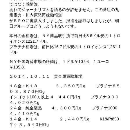
ではなく感情論。
あれでジャーナリズムを語るのが許せません。この番組の九
州電力・川内原発再稼働報道
がＢＰＯに審議入りしました。捏造を謝罪はしましたが、朝
日グループはどうしようもないです。
本日の金相場は、ＮＹ商品取引所で前日比3.6ドル安の１トロ
イオンス1221.7ドル。
プラチナ相場は、前日比16.7ドル安の１トロイオンス1,261.1
ドル
ＮＹ外国為替市場の終値は、１ドル￥107.6、１ユーロ
￥135.8。
２０１４．１０．１１ 貴金属買取相場
１８金・Ｋ１８ ３，３５０円/1g プラチナ８５
０ ３，８７０円/1g
インゴット100ｇ以上 ４，４４０円/1g プラチナ９００
４，０２０円/1g
２４金・純金製品 ４，３００円/1g プラチナ1000
４，４１０円/1g
１４金・Ｋ１４ ２，４４０円/1g K18/Pt850
半々 ３，５４０円/1g