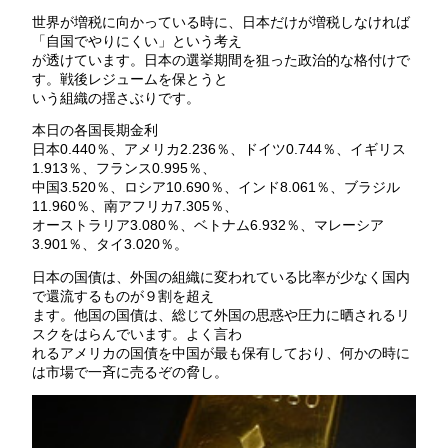
世界が増税に向かっている時に、日本だけが増税しなければ
「自国でやりにくい」という考え
が透けています。日本の選挙期間を狙った政治的な格付けで
す。戦後レジュームを保とうと
いう組織の揺さぶりです。
本日の各国長期金利
日本0.440％、アメリカ2.236％、ドイツ0.744％、イギリス
1.913％、フランス0.995％、
中国3.520％、ロシア10.690％、インド8.061％、ブラジル
11.960％、南アフリカ7.305％、
オーストラリア3.080％、ベトナム6.932％、マレーシア
3.901％、タイ3.020％。
日本の国債は、外国の組織に変われている比率が少なく国内
で還流するものが９割を超え
ます。他国の国債は、総じて外国の思惑や圧力に晒されるリ
スクをはらんでいます。よく言わ
れるアメリカの国債を中国が最も保有しており、何かの時に
は市場で一斉に売るぞの脅し。