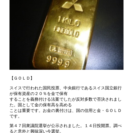
【ＧＯＬＤ】
スイスで行われた国民投票、中央銀行であるスイス国立銀行
が保有資産の２０％を金で保有
することを義務付ける法案でしたが反対多数で否決されまし
た。国として金の保有高を高める
ことは重要です。お金の裏付けは、国の信用と金・ＧＯＬＤ
です。
第４７回衆議院選挙が公示されました。１４日投開票。調べ
ると意外と興味深い今選挙。