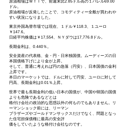
原油相場はＷＴＩで、前週末比2.85ドル高の１バレル69.00
ドル。
原油相場が反発したことで、コモディティー全般が買われや
すい状況になりました。
東京外国為替市場では現在、１ドル￥118.3、１ユーロ
￥147.6。
日経平均株価は￥17,554、ＮＹダウは17,776.8ドル。
長期金利は、0.440％。
安全資産の代表格、金・円・日米独国債。ムーディーズの日
本国債格下げにより金が上昇。
そして、普通に考えれば円の急落（円安）、日本国債の金利
上昇です。
本日のマーケットでは、ドルに対して円安、ユーロに対して
円高、長期金利は0.01％上昇。
世界で最も長期金利の低い日本の国債が、中国や韓国の国債
よりも危険であるなどとは
格付け会社の政治的な思惑以外の何ものでもありません。リ
ーマンショック前には、リーマン
ブラザーズやゴールドマンサックスだけでなく、問題となっ
た住宅担保債権に最高の安全評
価をしていたような格付け会社なのです。