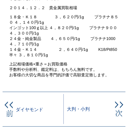
２０１４．１２．２ 貴金属買取相場
１８金・Ｋ１８ ３，６２０円/1g プラチナ８５
０ ４，１４０円/1g
インゴット100ｇ以上 ４，８２０円/1g プラチナ９００
４，３００円/1g
２４金・純金製品 ４，６５０円/1g プラチナ1000
４，７１０円/1g
１４金・Ｋ１４ ２，６４０円/1g K18/Pt850
半々 ３，８１０円/1g
上記相場価格×重さ＝お買取価格
手数料や分析料、鑑定料は、もちろん無料です。
お客様の大切な商品を専門的評価で高額査定致します。
大判・小判
ダイヤモンド