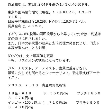
原油相場は、前日比2.04ドル高の１バレル46.80ドル。
東京外国為替市場では現在、１ドル￥104.0、１ユーロ
￥115.1。
日経平均株価は￥16,256、NYダウは18,347.6ドル。
長期金利は、-0.275％。
イギリスのEU脱退の国民投票から上昇していた金は、利益確
定の売りに押されました。
また、日本の参院選の結果と安倍総理の発言により、円安ド
ル高が進んだことも影響。
NYダウは、史上最高値を更新。
一転、リスクオンの状態になっています。
ジャーナリスト、アーティスト、言葉に重みがない。
報道に少しでも関わるとジャーナリスト。歌を歌えばアーテ
ィスト。
２０１６．７．１３ 貴金属買取相場
１８金・Ｋ１８ ３，５５０円/1g プラチナ８５０
３，２７０円/1g
インゴット100ｇ以上 ４，７１０円/1g プラチナ９００
３，４００円/1g