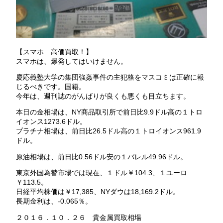
【スマホ 高価買取！】
スマホは、爆発してはいけません。
慶応義塾大学の集団強姦事件の主犯格をマスコミは正確に報
じるべきです。国籍。
今年は、週刊誌のがんばりが良くも悪くも目立ちます。
本日の金相場は、NY商品取引所で前日比9.9ドル高の１トロ
イオンス1273.6ドル。
プラチナ相場は、前日比26.5ドル高の１トロイオンス961.9
ドル。
原油相場は、前日比0.56ドル安の１バレル49.96ドル。
東京外国為替市場では現在、１ドル￥104.3、１ユーロ
￥113.5。
日経平均株価は￥17,385、NYダウは18,169.2ドル。
長期金利は、-0.065％。
２０１６．１０．２６ 貴金属買取相場