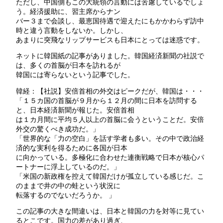
ただし、中国側もこの大統領の言動には苦慮しているでしょ
う。経済援助に、習主席からナン
バー３まで会談し、最恵国待遇で迎えたにもかかわらず訪中
時と違う言動をしないか。しかし、
あまりに突飛なリップサービスも日本にとっては迷惑です。
ネットに韓国紙の記事がありました。韓国経済新聞の社説で
は、多くの首脳が日本を訪れるが
韓国には寄らないという記事でした。
韓経：【社説】安倍首相の外交はピークだが、韓国は・・・
「１５カ国の首脳が９月から１２月の間に日本を訪問する
と、日本経済新聞が報じた。安倍首相
は１カ月間に平均５人以上の首脳に会うということだ。安倍
外交の驚くべき成功だ。」
「世界的な「力の空白」を話す学者も多い。その中で政治経
済的な実利を得るために各国が日本
に向かっている。多極化に合わせた連衡戦略で日本が核心パ
ートナーに浮上しているのだ。」
「米国の新政権を控えて韓国だけが孤立している感じだ。こ
のままで井の中の蛙という状況に
転落するのでないだろうか。 」
この記事の大きな間違いは、日本と韓国の力を対等に見てい
るとこです。国力の差があり過ぎ、