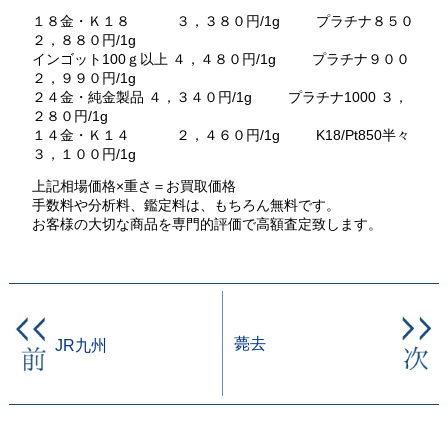
１８金・Ｋ１８ ３，３８０円/1g プラチナ８５０
２，８８０円/1g
インゴット100ｇ以上 ４，４８０円/1g プラチナ９００
２，９９０円/1g
２４金・純金製品 ４，３４０円/1g プラチナ1000 ３，
２８０円/1g
１４金・Ｋ１４ ２，４６０円/1g K18/Pt850半々
３，１００円/1g
上記相場価格×重さ＝お買取価格
手数料や分析料、鑑定料は、もちろん無料です。
お客様の大切な商品を専門的評価で高額査定致します。
薨去
JR九州