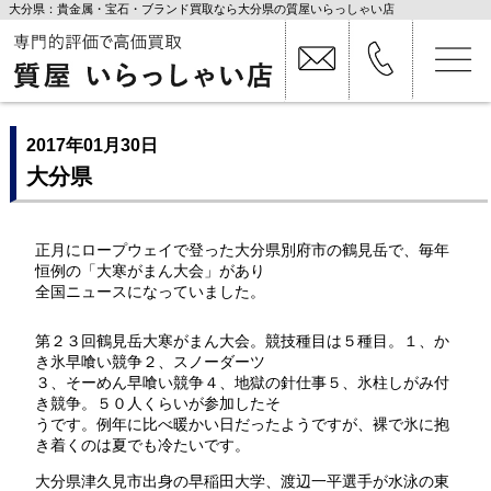
大分県：貴金属・宝石・ブランド買取なら大分県の質屋いらっしゃい店
2017年01月30日
大分県
正月にロープウェイで登った大分県別府市の鶴見岳で、毎年
恒例の「大寒がまん大会」があり
全国ニュースになっていました。
第２３回鶴見岳大寒がまん大会。競技種目は５種目。１、か
き氷早喰い競争２、スノーダーツ
３、そーめん早喰い競争４、地獄の針仕事５、氷柱しがみ付
き競争。５０人くらいが参加したそ
うです。例年に比べ暖かい日だったようですが、裸で氷に抱
き着くのは夏でも冷たいです。
大分県津久見市出身の早稲田大学、渡辺一平選手が水泳の東