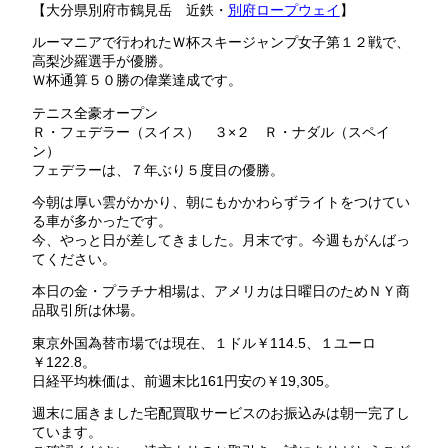
【大分県別府市鶴見岳 近鉄・
別府ロープウェイ
】
ルーマニアで行われたＷ杯スキージャンプ女子第１２戦で、
高梨沙羅選手が優勝。
Ｗ杯通算５０勝の偉業達成です。
テニス全豪オープン
Ｒ・フェデラー（スイス） ３×２ Ｒ・ナダル（スペイ
ン）
フェデラーは、７年ぶり５度目の優勝。
今朝は厚い雲がかかり、朝にもかかわらずライトをつけてい
る車が多かったです。
今、やっと日が差してきました。月末です。今週もがんばっ
てください。
本日の金・プラチナ相場は、アメリカは日曜日のためＮＹ商
品取引所は休場。
東京外国為替市場では現在、１ドル￥114.5、１ユーロ
￥122.8。
日経平均株価は、前週末比161円安の￥19,305。
週末に届きました宅配買取サービスのお振込みは朝一完了し
ています。