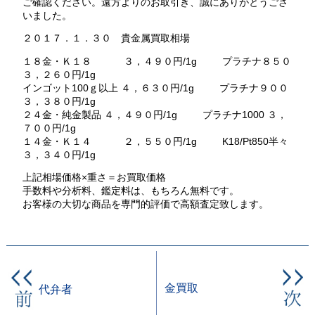
ご確認ください。遠方よりのお取引き、誠にありがとうござ
いました。
２０１７．１．３０ 貴金属買取相場
１８金・Ｋ１８ ３，４９０円/1g プラチナ８５０
３，２６０円/1g
インゴット100ｇ以上 ４，６３０円/1g プラチナ９００
３，３８０円/1g
２４金・純金製品 ４，４９０円/1g プラチナ1000 ３，
７００円/1g
１４金・Ｋ１４ ２，５５０円/1g K18/Pt850半々
３，３４０円/1g
上記相場価格×重さ＝お買取価格
手数料や分析料、鑑定料は、もちろん無料です。
お客様の大切な商品を専門的評価で高額査定致します。
金買取
代弁者