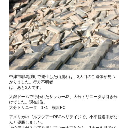
中津市耶馬渓町で発生した山崩れは、3人目のご遺体が見つ
かりました。行方不明者
は、あと3人です。
大銀ドームで行われたサッカーJ2、大分トリニータは引き分
けでした。現在2位。
大分トリニータ 1×1 横浜FC
アメリカのゴルフツアーRBCヘリテイジで、小平智選手がな
んと優勝しました。
上位選手がスコアを崩しプレーオフとなり、3ホール目でバ