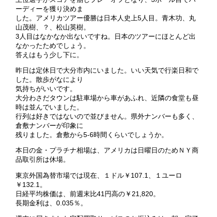
ーディーを獲り決めま
した。アメリカツアー優勝は日本人史上5人目。青木功、丸
山茂樹、？、松山英樹。
3人目はなかなか出ないですね。日本のツアーにほとんど出
なかったためでしょう。
答えはもう少し下に。
昨日は定休日で大分市内にいました。いい天気で行楽日和で
した。散歩がなにより
気持ちがいいです。
大分わさだタウンは駐車場から車があふれ、近隣の食堂も昼
時は並んでいました。
行列は好きではないので並びません。県外ナンバーも多く、
倉敷ナンバーが印象に
残りました。倉敷から5‐6時間くらいでしょうか。
本日の金・プラチナ相場は、アメリカは日曜日のためＮＹ商
品取引所は休場。
東京外国為替市場では現在、１ドル￥107.1、１ユーロ
￥132.1。
日経平均株価は、前週末比41円高の￥21,820。
長期金利は、0.035％。