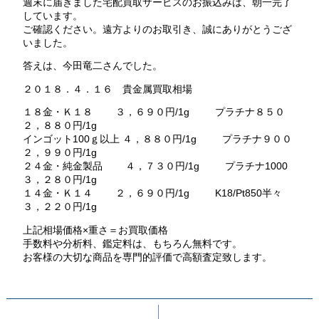
週末に届きました宅配買取サービスのお振込みは、朝一完了
しています。
ご確認ください。遠方よりのお取引き、誠にありがとうござ
いました。
答えは、今田竜二さんでした。
２０１８．４．１６ 貴金属買取相場
１８金・Ｋ１８ ３，６９０円/1g プラチナ８５０
２，８８０円/1g
インゴット100ｇ以上 ４，８８０円/1g プラチナ９００
２，９９０円/1g
２４金・純金製品 ４，７３０円/1g プラチナ1000
３，２８０円/1g
１４金・Ｋ１４ ２，６９０円/1g K18/Pt850半々
３，２２０円/1g
上記相場価格×重さ＝お買取価格
手数料や分析料、鑑定料は、もちろん無料です。
お客様の大切な商品を専門的評価で高額査定致します。