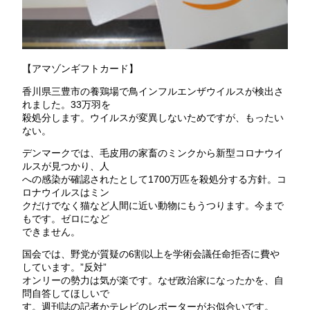
【アマゾンギフトカード】
香川県三豊市の養鶏場で鳥インフルエンザウイルスが検出さ
れました。33万羽を
殺処分します。ウイルスが変異しないためですが、もったい
ない。
デンマークでは、毛皮用の家畜のミンクから新型コロナウイ
ルスが見つかり、人
への感染が確認されたとして1700万匹を殺処分する方針。コ
ロナウイルスはミン
クだけでなく猫など人間に近い動物にもうつります。今まで
もです。ゼロになど
できません。
国会では、野党が質疑の6割以上を学術会議任命拒否に費や
しています。”反対”
オンリーの勢力は気が楽です。なぜ政治家になったかを、自
問自答してほしいで
す。週刊誌の記者かテレビのレポーターがお似合いです。