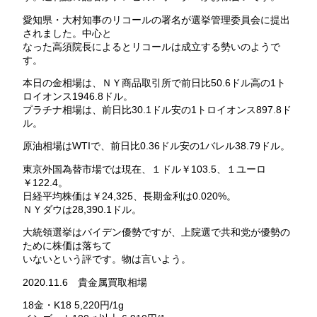
愛知県・大村知事のリコールの署名が選挙管理委員会に提出
されました。中心と
なった高須院長によるとリコールは成立する勢いのようで
す。
本日の金相場は、ＮＹ商品取引所で前日比50.6ドル高の1ト
ロイオンス1946.8ドル。
プラチナ相場は、前日比30.1ドル安の1トロイオンス897.8ド
ル。
原油相場はWTIで、前日比0.36ドル安の1バレル38.79ドル。
東京外国為替市場では現在、１ドル￥103.5、１ユーロ
￥122.4。
日経平均株価は￥24,325、長期金利は0.020%。
ＮＹダウは28,390.1ドル。
大統領選挙はバイデン優勢ですが、上院選で共和党が優勢の
ために株価は落ちて
いないという評です。物は言いよう。
2020.11.6 貴金属買取相場
18金・K18 5,220円/1g