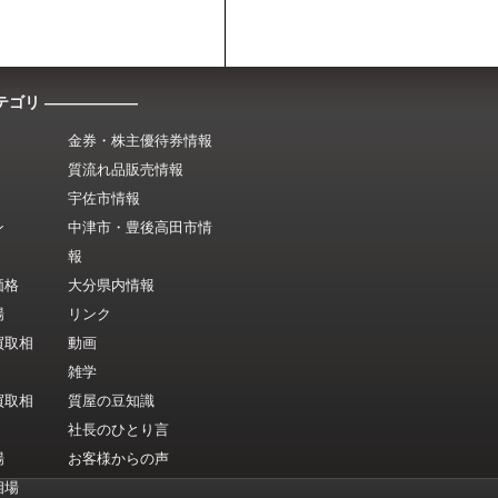
テゴリ ――――――
金券・株主優待券情報
質流れ品販売情報
宇佐市情報
ン
中津市・豊後高田市情
報
価格
大分県内情報
場
リンク
買取相
動画
雑学
買取相
質屋の豆知識
社長のひとり言
場
お客様からの声
相場