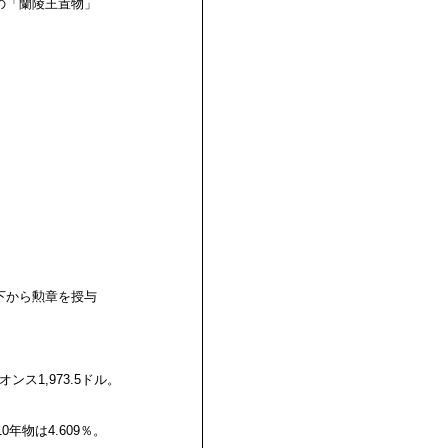
の「蘭陵王置物」
下から勲章を授与
ス1,973.5ドル。
。
0年物は4.609％。