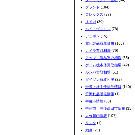
ダイヤモンド・宝石
(34)
ブランド
(184)
ロレックス
(37)
オメガ
(20)
ルイ・ヴィトン
(78)
デュポン
(15)
電化製品買取価格
(153)
カメラ買取相場
(79)
アップル製品買取相場
(55)
ゲーム機本体買取相場
(42)
ルンバ買取相場
(51)
ダイソン買取相場
(82)
金券・株主優待券情報
(140)
質流れ品販売情報
(1)
宇佐市情報
(80)
中津市・豊後高田市情報
(35)
大分県内情報
(107)
リンク
(1)
動画
(21)