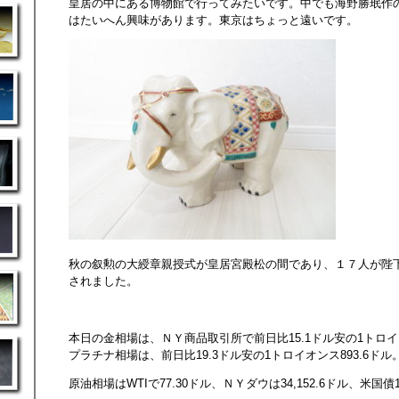
皇居の中にある博物館で行ってみたいです。中でも海野勝珉作
はたいへん興味があります。東京はちょっと遠いです。
秋の叙勲の大綬章親授式が皇居宮殿松の間であり、１７人が陛
されました。
本日の金相場は、ＮＹ商品取引所で前日比15.1ドル安の1トロイオン
プラチナ相場は、前日比19.3ドル安の1トロイオンス893.6ドル
原油相場はWTIで77.30ドル、ＮＹダウは34,152.6ドル、米国債1