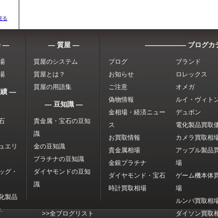
見る
 ―
― 質屋 ―
―――――― ブログカ
場
質屋のシステム
ブログ
ブランド
場
質屋とは？
お知らせ
ロレックス
質屋の用語集
ご注意
オメガ
績 ―
偽物情報
ルイ・ヴィト
― 豆知識 ―
金相場・経済ニュー
デュポン
石
貴金属・宝石の豆知
ス
電化製品買取
識
お買取情報
カメラ買取相
ュエリ
金の豆知識
貴金属相場
アップル製品
プラチナの豆知識
金銀プラチナ
場
ッグ・
ダイヤモンドの豆知
ダイヤモンド・宝石
ゲーム機本体
識
時計買取相場
場
化製品
ルンバ買取相
.
>>全ブログリスト
ダイソン買取