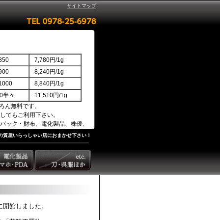
サイトマップ
50
7,780円/1g
00
8,240円/1g
000
8,840円/1g
850半々
11,510円/1g
ろん無料です。
してもご利用下さい。
バック・財布、電化製品、株優、
の質屋いらっしゃい店におまかせ下さい！
に開館しました。