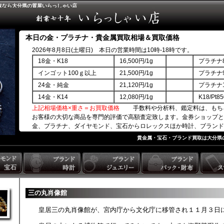
取なら大分県の質屋いらっしゃい店
本日の金・プラチナ・貴金属買取相場＆買取価格
2026年8月8日(土曜日) 本日の営業時間は10時-18時です。
18金・K18
16,500円/1g
プラチナ8
インゴット100ｇ以上
21,500円/1g
プラチナ9
24金・純金
21,120円/1g
プラチナ1
14金・K14
12,080円/1g
K18/Pt
上記相場価格×重さ＝お買取価格
手数料や分析料、鑑定料は、もち
お客様の大切な商品を専門的評価で高額査定致します。金券ショップと
金、プラチナ、ダイヤモンド、宝石からロレックスほか時計、ブランド
商品券ほか。
貴金属・宝石・ブランド買取は大分県
三の丸肖像館
皇居三の丸肖像館が、宮内庁から文化庁に移管され１１月３日