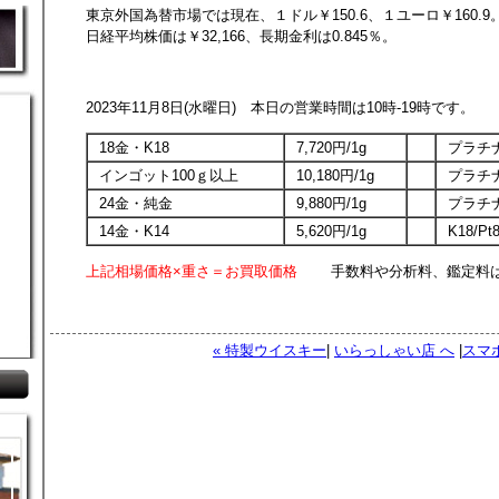
東京外国為替市場では現在、１ドル￥150.6、１ユーロ￥160.9
日経平均株価は￥32,166、長期金利は0.845％。
2023年11月8日(水曜日) 本日の営業時間は10時-19時です。
18金・K18
7,720円/1g
プラチナ
インゴット100ｇ以上
10,180円/1g
プラチナ
24金・純金
9,880円/1g
プラチナ
14金・K14
5,620円/1g
K18/P
上記相場価格×重さ＝お買取価格
手数料や分析料、鑑定料は
« 特製ウイスキー
|
いらっしゃい店 へ
|
スマ