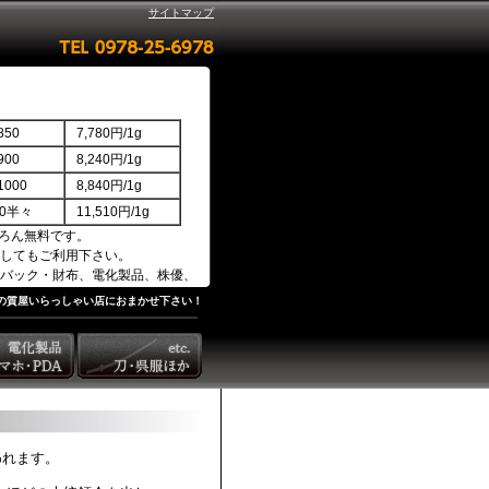
サイトマップ
50
7,780円/1g
00
8,240円/1g
000
8,840円/1g
850半々
11,510円/1g
ろん無料です。
してもご利用下さい。
バック・財布、電化製品、株優、
の質屋いらっしゃい店におまかせ下さい！
われます。