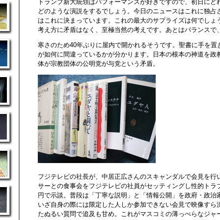
トランプ新大統領はパフォーマンスが好きですので、初日にど
どのような演説をするでしょう。今日のニュースはこれに独占
はこれに決まっています。これの最大のサプライズは何でしょ
考え方に矛盾はなく、至極当然の考えです。あとはバランスで
寒さのため40年ぶりに屋内で開かれるそうです。聖書に手を置
が如何に間違っているかが分かります。日本の根本の神道を政
体が宗教団体の公明党が与党という矛盾。
フジテレビの社長が、中居正広さんのスキャンダルで会見を行
サーとの食事会をフジテレビの社員がセッティングし性的トラ
円で示談。普段は「丁寧な説明」と「情報公開」を政府・政治
いざ自身の際には限定した人しか参加できない会見で映像すら
たぬるい質問で追及も甘め。これがマスコミの薄っぺらなジャ