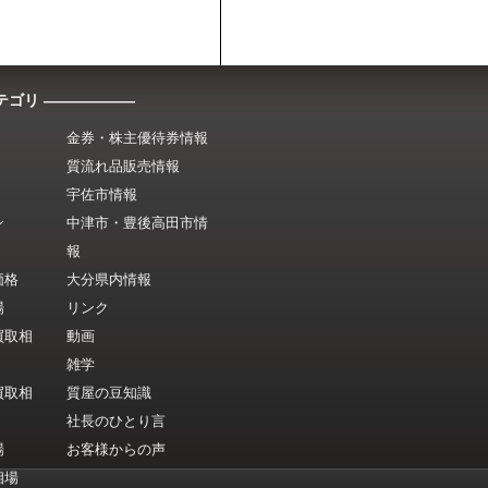
テゴリ ――――――
金券・株主優待券情報
質流れ品販売情報
宇佐市情報
ン
中津市・豊後高田市情
報
価格
大分県内情報
場
リンク
買取相
動画
雑学
買取相
質屋の豆知識
社長のひとり言
場
お客様からの声
相場