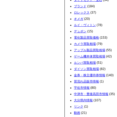
ダイヤモンド・宝石
(34)
ブランド
(184)
ロレックス
(37)
オメガ
(20)
ルイ・ヴィトン
(78)
デュポン
(15)
電化製品買取価格
(153)
カメラ買取相場
(79)
アップル製品買取相場
(55)
ゲーム機本体買取相場
(42)
ルンバ買取相場
(51)
ダイソン買取相場
(82)
金券・株主優待券情報
(140)
質流れ品販売情報
(1)
宇佐市情報
(80)
中津市・豊後高田市情報
(35)
大分県内情報
(107)
リンク
(1)
動画
(21)