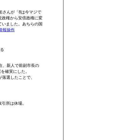
佑さんが「8は今マジで
党政権から安倍政権に変
ていました。あちらの国
情報操作
破る
現在、新人で前副市長の
選を確実にした。
が落選したことで、
取引所は休場。
。