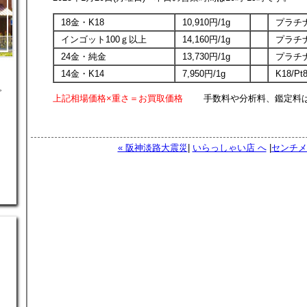
18金・K18
10,910円/1g
プラチナ
インゴット100ｇ以上
14,160円/1g
プラチナ
24金・純金
13,730円/1g
プラチナ
14金・K14
7,950円/1g
K18/P
。
上記相場価格×重さ＝お買取価格
手数料や分析料、鑑定料は
« 阪神淡路大震災
|
いらっしゃい店 へ
|
センチメ