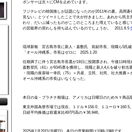
ポンサーは次々にCMを止めています。
フジテレビの韓国推しが話題になったのが2011年の夏。高岡蒼
見ない」とツイートしたことで火が付きました。あれから民主
わり、だいぶ減ったものがここのところまた増えていると感じ
の芸能界の習わしを持ち込んでいるのでしょうか。 2011.8.5
琉球新報 宮古島市長に新人・嘉数氏 前副市長、現職ら5氏
「オール沖縄系」市長はゼロに 2025.1.20
任期満了に伴う宮古島市長選が19日に投開票され、午後11時
嘉数登氏（61）が9345票を獲得し、現職と新人4人を破り初当
・現職の座喜味一幸氏（75）＝共産、立民、社民、社大推薦＝
オール沖縄系の市長はいなくなった。
本日の金・プラチナ相場は、アメリカは日曜日のためＮＹ商品
東京外国為替市場では現在、１ドル￥156.0、１ユーロ￥160.5
日経平均株価は前週末比497円高の￥38,948。
2025年1月20日(月曜日) 本日の営業時間は10時-19時です。