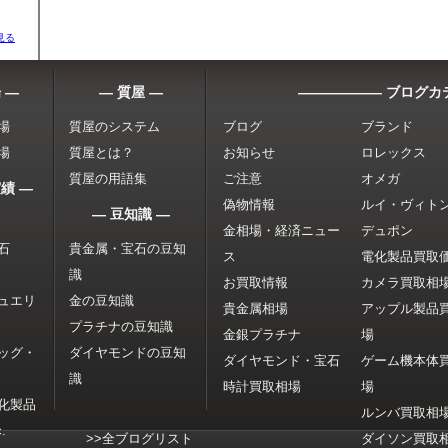
見る
 ―
― 質屋 ―
―――――― ブログカ
場
質屋のシステム
ブログ
ブランド
場
質屋とは？
お知らせ
ロレックス
質屋の用語集
ご注意
オメガ
績 ―
偽物情報
ルイ・ヴィト
― 豆知識 ―
金相場・経済ニュー
デュポン
石
貴金属・宝石の豆知
ス
電化製品買取
識
お買取情報
カメラ買取相
ュエリ
金の豆知識
貴金属相場
アップル製品
プラチナの豆知識
金銀プラチナ
場
ッグ・
ダイヤモンドの豆知
ダイヤモンド・宝石
ゲーム機本体
識
時計買取相場
場
化製品
ルンバ買取相
.
>>全ブログリスト
ダイソン買取