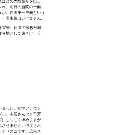
れほどの大統領令を出し、
され、明日の新聞の一面
うか。自国第一主義という
、一国主義はいけません。
き宣誓。日本の政教分離
教分離として遠ざけ、母
いました。女性アナウン
ブル。中居さんは９千万
家にしつこく求めますが、
流させません。忖度され
ーナリズムです。広告ス