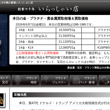
ら大分県の質屋いらっしゃい店
本日の金・プラチナ・貴金属買取相場＆買取価格
2026年8月7日(金曜日) 本日の営業時間は10時-19時です。
18金・K18
16,500円/1g
プラチナ8
インゴット100ｇ以上
21,500円/1g
プラチナ9
24金・純金
21,120円/1g
プラチナ1
14金・K14
12,080円/1g
K18/Pt
上記相場価格×重さ＝お買取価格
手数料や分析料、鑑定料は、もち
お客様の大切な商品を専門的評価で高額査定致します。金券ショップと
金、プラチナ、ダイヤモンド、宝石からロレックスほか時計、ブランド
商品券ほか。
貴金属・宝石・ブランド買取は大分県
至極当然
本日、第47代 ドナルド・トランプ アメリカ大統領就任式が行