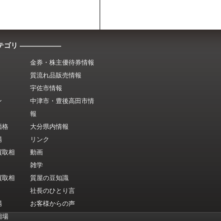
テゴリ ――――――
金券・株主優待券情報
質流れ品販売情報
宇佐市情報
ン
中津市・豊後高田市情
報
価格
大分県内情報
場
リンク
買取相
動画
雑学
買取相
質屋の豆知識
社長のひとり言
場
お客様からの声
相場