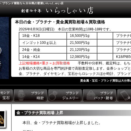
石・ブランド買取なら大分県の質屋いらっしゃい店
本日の金・プラチナ・貴金属買取相場＆買取価格
2026年8月9日(日曜日) 本日の営業時間は10時-18時です。
18金・K18
16,500円/1g
プラチナ8
インゴット100ｇ以上
21,500円/1g
プラチナ9
24金・純金
21,120円/1g
プラチナ1
14金・K14
12,080円/1g
K18/Pt
上記相場価格×重さ＝お買取価格
手数料や分析料、鑑定料は、もち
お客様の大切な商品を専門的評価で高額査定致します。金券ショップと
金、プラチナ、ダイヤモンド、宝石からロレックスほか時計、ブランド
商品券ほか。
貴金属・宝石・ブランド買取は大分県
金・プラチナ買取相場 上昇
本日、金・プラチナ買取相場が上昇しました。