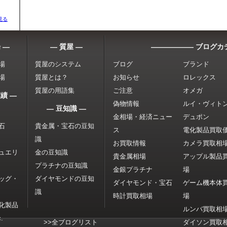
見る
 ―
― 質屋 ―
―――――― ブログカ
場
質屋のシステム
ブログ
ブランド
場
質屋とは？
お知らせ
ロレックス
質屋の用語集
ご注意
オメガ
績 ―
偽物情報
ルイ・ヴィト
― 豆知識 ―
金相場・経済ニュー
デュポン
石
貴金属・宝石の豆知
ス
電化製品買取
識
お買取情報
カメラ買取相
ュエリ
金の豆知識
貴金属相場
アップル製品
プラチナの豆知識
金銀プラチナ
場
ッグ・
ダイヤモンドの豆知
ダイヤモンド・宝石
ゲーム機本体
識
時計買取相場
場
化製品
ルンバ買取相
.
>>全ブログリスト
ダイソン買取