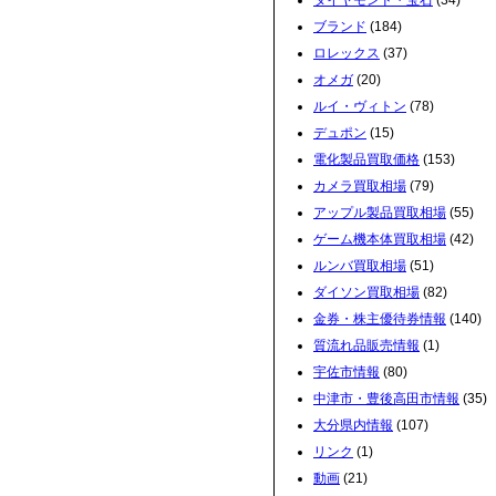
ダイヤモンド・宝石
(34)
ブランド
(184)
ロレックス
(37)
オメガ
(20)
ルイ・ヴィトン
(78)
デュポン
(15)
電化製品買取価格
(153)
カメラ買取相場
(79)
アップル製品買取相場
(55)
ゲーム機本体買取相場
(42)
ルンバ買取相場
(51)
ダイソン買取相場
(82)
金券・株主優待券情報
(140)
質流れ品販売情報
(1)
宇佐市情報
(80)
中津市・豊後高田市情報
(35)
大分県内情報
(107)
リンク
(1)
動画
(21)