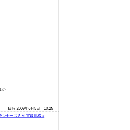
。
ほか
日時:2009年6月5日 10:25
ランセーズＳＭ 買取価格 »