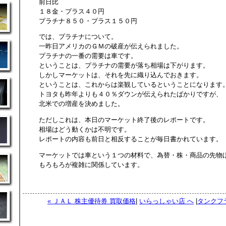
前日比
１８金・プラス４０円
プラチナ８５０・プラス１５０円
では、プラチナについて。
一昨日アメリカのＧＭの破産が伝えられました。
プラチナの一番の需要は車です。
ということは、プラチナの需要が落ち相場は下がります。
しかしマーケットは、それを先に織り込んでおきます。
ということは、これからは楽観しているということになります
トヨタも昨年よりも４０％ダウンが伝えられたばかりですが、
北米での増産を決めました。
ただしこれは、本日のマーケット終了後のレポートです。
相場はどう動くかは不明です。
レポートの内容も前日と相反することが毎日書かれています。
マーケットでは車という１つの材料で、為替・株・商品の先物
もろもろが複雑に関係しています。
« ＪＡＬ 株主優待券 買取価格
|
いらっしゃい店 へ
|
タンクフ