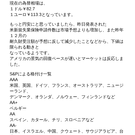
現在の為替相場は、
１ドル￥82.7
１ユーロ￥113.3となっています。
もっと円安にと思っていましたら、昨日発表された
米新規失業保険申請件数は市場予想よりも増加し、また昨年
１２月の
耐久財受注額が予想に反して減少したことなどから、下値は
限られる動きと
なっているようです。
アメリカの景気の回復ペースが遅いとマーケットは反応しま
した。
S&Pによる格付け一覧
AAA
米国、英国、ドイツ、フランス、オーストラリア、ニュージ
ーランド、
デンマーク、オランダ、ノルウェー、フィンランドなど
AA+
ベルギー
AA
スペイン、カタール、チリ、スロベニアなど
AA-
日本、イスラエル、中国、クウェート、サウジアラビア、台