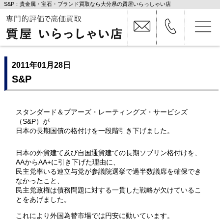
S&P：貴金属・宝石・ブランド買取なら大分県の質屋いらっしゃい店
2011年01月28日
S&P
スタンダード＆プアーズ・レーティングズ・サービシズ
（S&P）が
日本の長期国債の格付けを一段階引き下げました。
日本の外貨建て及び自国通貨建ての長期ソブリン格付けを、
AAからAA+に引き下げた理由に、
民主党率いる連立与党が参議院選挙で過半数議席を確保でき
なかったこと、
民主党政権は債務問題に対する一貫した戦略が欠けているこ
とをあげました。
これにより外国為替市場では円安に動いています。