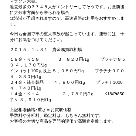
マラソン大会。
過去最多の３７４５人がエントリーしてそうです。お昼前後
に大分市方面から来られる場合
は渋滞が予想されますので、高速道路の利用をおすすめしま
す。
今日も全国で車の重大事故が起こっています。運転には、十
分にお気をつけてください。
２０１５．１．３１ 貴金属買取相場
１８金・Ｋ１８ ３，８２０円/1g プラチナ８５
０ ４，１７０円/1g
インゴット100ｇ以上 ５，０８０円/1g プラチナ９００
４，３３０円/1g
２４金・純金製品 ４，９００円/1g プラチナ1000
４，７４０円/1g
１４金・Ｋ１４ ２，７８０円/1g K18/Pt850
半々 ３，９１０円/1g
上記相場価格×重さ＝お買取価格
手数料や分析料、鑑定料は、もちろん無料です。
お客様の大切な商品を専門的評価で高額査定致します。