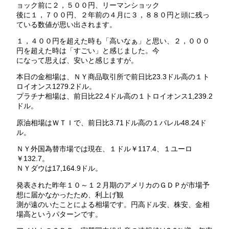
ョック前に２，５００円、リーマンショック
後に１，７００円、２年前の４月に３，８８０円と頭に残っ
ている数値が思い出されます。
１，４００円を超えた時も「高いなぁ」と思い、２，０００
円を超えた時は「すごい」と感じました。今
になって思えば、安いと感じますが。
本日の金相場は、ＮＹ商品取引所で前日比23.3ドル高の１ト
ロイオンス1279.2ドル。
プラチナ相場は、前日比22.4ドル高の１トロイオンス1,239.2
ドル。
原油相場はＷＴＩで、前日比3.71ドル高の１バレル48.24ド
ル。
ＮＹ外国為替市場では現在、１ドル￥117.4、１ユーロ
￥132.7。
ＮＹダウは17,164.9ドル。
発表された昨年１０～１２月期のアメリカのＧＤＰが市場予
想に届かなかったため、利上げ観
測が遠のいたことによる相場です。円高ドル安、株安、金相
場高というパターンです。