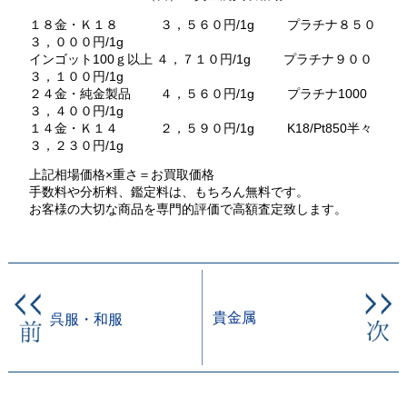
１８金・Ｋ１８ ３，５６０円/1g プラチナ８５０
３，０００円/1g
インゴット100ｇ以上 ４，７１０円/1g プラチナ９００
３，１００円/1g
２４金・純金製品 ４，５６０円/1g プラチナ1000
３，４００円/1g
１４金・Ｋ１４ ２，５９０円/1g K18/Pt850半々
３，２３０円/1g
上記相場価格×重さ＝お買取価格
手数料や分析料、鑑定料は、もちろん無料です。
お客様の大切な商品を専門的評価で高額査定致します。
貴金属
呉服・和服