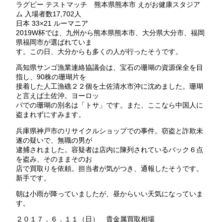
ラグビー テストマッチ 熊本県熊本市 えがお健康スタジア
ム 入場者数17,702人
日本 33×21 ルーマニア
2019W杯では、九州から熊本県熊本市、大分県大分市、福岡
県福岡市が選ばれていま
す。この日、大分からも多くの人が行ったそうです。
高知県サンゴ漁業連絡協議会は、宝石の珊瑚の資源保全を目
指し、90株の珊瑚片を
接着した人工漁礁２２個を土佐清水市沖に沈めました。珊瑚
と言えば土佐沖。ヨーロッ
パでの珊瑚の別名は「トサ」です。また、ここなら中国人に
盗まれずにすみます。
兵庫県神戸市のリサイクルショップでの事件。窃盗と詐欺未
遂の疑いで、無職の男が
逮捕されました。容疑者は店内に陳列されているバック６点
を盗み、そのままそのお
店で買取りを依頼。担当者が気がつき、通報したそうです。
新手です。
朝は小雨が降っていましたが、昼からいい天気になっていま
す。
２０１７．６．１１（日） 貴金属買取相場