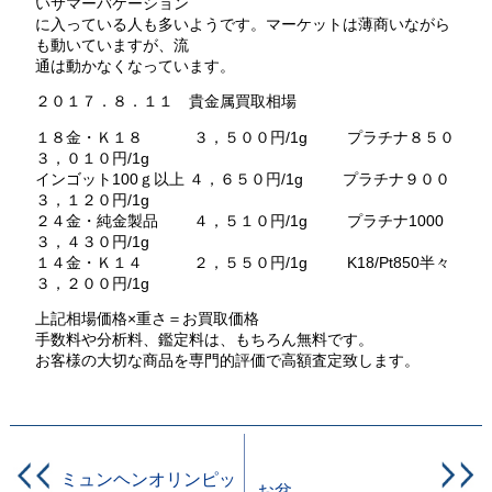
いサマーバケーション
に入っている人も多いようです。マーケットは薄商いながら
も動いていますが、流
通は動かなくなっています。
２０１７．８．１１ 貴金属買取相場
１８金・Ｋ１８ ３，５００円/1g プラチナ８５０
３，０１０円/1g
インゴット100ｇ以上 ４，６５０円/1g プラチナ９００
３，１２０円/1g
２４金・純金製品 ４，５１０円/1g プラチナ1000
３，４３０円/1g
１４金・Ｋ１４ ２，５５０円/1g K18/Pt850半々
３，２００円/1g
上記相場価格×重さ＝お買取価格
手数料や分析料、鑑定料は、もちろん無料です。
お客様の大切な商品を専門的評価で高額査定致します。
ミュンヘンオリンピッ
お盆