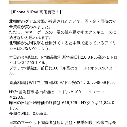
【iPhone & iPad 高価買取！】
北朝鮮のグアム攻撃が報道されたことで、円・金・国債の安
全資産が買われました。
ただし、マネーゲームの一端の値を動かすエクスキューズに
過ぎないと思われます。
北朝鮮が先制攻撃を仕掛けてくると本気で思っているアメリ
カ人は少ないでしょう。
本日の金相場は、NY商品取引所で前日比10.8ドル高の１トロ
イオンス1290.1ドル。
プラチナ相場は、前日比9.6ドル高の１トロイオンス984.3ド
ル。
原油相場はWTIで、前日比0.97ドル安の１バレル48.59ドル。
NY外国為替市場の終値は、１ドル￥109.1、１ユーロ
￥128.5。
昨日の日経平均株価の終値は￥19,729、NYダウは21,844.0
ドル。
長期金利は、0.055％。
日本のマーケット関係者は短いお盆・夏季休暇、欧米では長