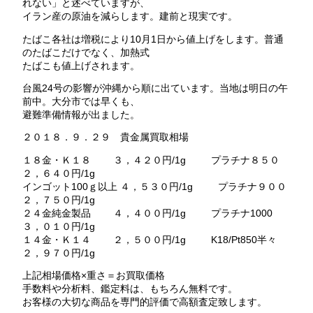
れない」と述べていますが、
イラン産の原油を減らします。建前と現実です。
たばこ各社は増税により10月1日から値上げをします。普通
のたばこだけでなく、加熱式
たばこも値上げされます。
台風24号の影響が沖縄から順に出ています。当地は明日の午
前中。大分市では早くも、
避難準備情報が出ました。
２０１８．９．２９ 貴金属買取相場
１８金・Ｋ１８ ３，４２０円/1g プラチナ８５０
２，６４０円/1g
インゴット100ｇ以上 ４，５３０円/1g プラチナ９００
２，７５０円/1g
２４金純金製品 ４，４００円/1g プラチナ1000
３，０１０円/1g
１４金・Ｋ１４ ２，５００円/1g K18/Pt850半々
２，９７０円/1g
上記相場価格×重さ＝お買取価格
手数料や分析料、鑑定料は、もちろん無料です。
お客様の大切な商品を専門的評価で高額査定致します。