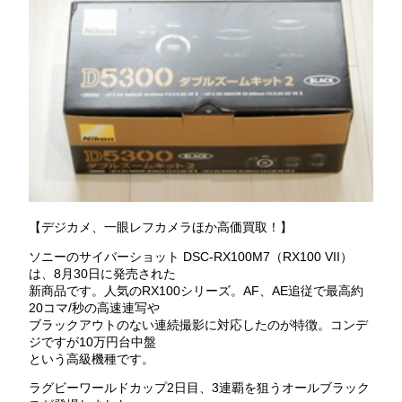
【デジカメ、一眼レフカメラほか高価買取！】
ソニーのサイバーショット DSC-RX100M7（RX100 VII）
は、8月30日に発売された
新商品です。人気のRX100シリーズ。AF、AE追従で最高約
20コマ/秒の高速連写や
ブラックアウトのない連続撮影に対応したのが特徴。コンデ
ジですが10万円台中盤
という高級機種です。
ラグビーワールドカップ2日目、3連覇を狙うオールブラック