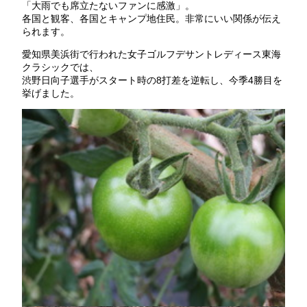
「大雨でも席立たないファンに感激」。
各国と観客、各国とキャンプ地住民。非常にいい関係が伝え
られます。
愛知県美浜街で行われた女子ゴルフデサントレディース東海
クラシックでは、
渋野日向子選手がスタート時の8打差を逆転し、今季4勝目を
挙げました。