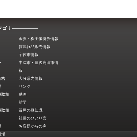
テゴリ ――――――
金券・株主優待券情報
質流れ品販売情報
宇佐市情報
ン
中津市・豊後高田市情
報
価格
大分県内情報
場
リンク
買取相
動画
雑学
買取相
質屋の豆知識
社長のひとり言
場
お客様からの声
相場