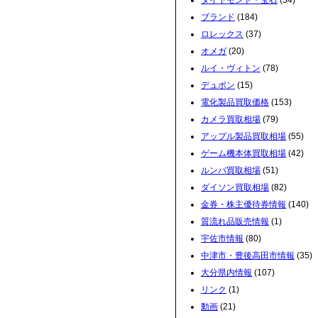
ダイヤモンド・宝石
(34)
ブランド
(184)
ロレックス
(37)
オメガ
(20)
ルイ・ヴィトン
(78)
デュポン
(15)
電化製品買取価格
(153)
カメラ買取相場
(79)
アップル製品買取相場
(55)
ゲーム機本体買取相場
(42)
ルンバ買取相場
(51)
ダイソン買取相場
(82)
金券・株主優待券情報
(140)
質流れ品販売情報
(1)
宇佐市情報
(80)
中津市・豊後高田市情報
(35)
大分県内情報
(107)
リンク
(1)
動画
(21)