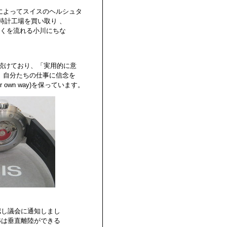
によってスイスのヘルシュタ
の時計工場を買い取り 、
近くを流れる小川にちな
り続けており、「実用的に意
。自分たちの仕事に信念を
own way)を保っています。
認し議会に通知しまし
35Bは垂直離陸ができる