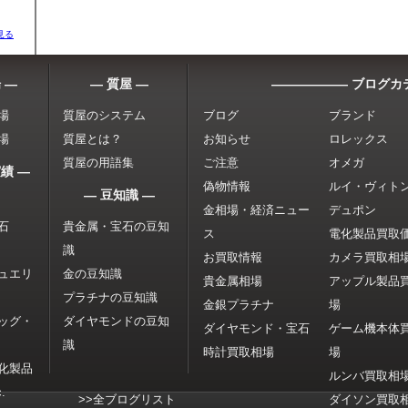
見る
 ―
― 質屋 ―
―――――― ブログカ
場
質屋のシステム
ブログ
ブランド
場
質屋とは？
お知らせ
ロレックス
質屋の用語集
ご注意
オメガ
績 ―
偽物情報
ルイ・ヴィト
― 豆知識 ―
金相場・経済ニュー
デュポン
石
貴金属・宝石の豆知
ス
電化製品買取
識
お買取情報
カメラ買取相
ュエリ
金の豆知識
貴金属相場
アップル製品
プラチナの豆知識
金銀プラチナ
場
ッグ・
ダイヤモンドの豆知
ダイヤモンド・宝石
ゲーム機本体
識
時計買取相場
場
化製品
ルンバ買取相
.
>>全ブログリスト
ダイソン買取