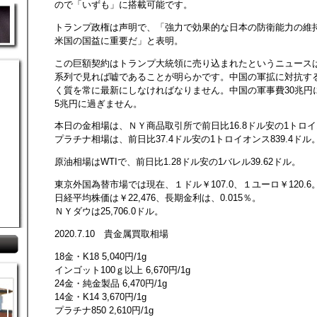
ので「いずも」に搭載可能です。
トランプ政権は声明で、「強力で効果的な日本の防衛能力の維
米国の国益に重要だ」と表明。
この巨額契約はトランプ大統領に売り込まれたというニュース
系列で見れば嘘であることが明らかです。中国の軍拡に対抗す
く質を常に最新にしなければなりません。中国の軍事費30兆円
5兆円に過ぎません。
本日の金相場は、ＮＹ商品取引所で前日比16.8ドル安の1トロイオ
プラチナ相場は、前日比37.4ドル安の1トロイオンス839.4ドル
原油相場はWTIで、前日比1.28ドル安の1バレル39.62ドル。
東京外国為替市場では現在、１ドル￥107.0、１ユーロ￥120.6
日経平均株価は￥22,476、長期金利は、0.015％。
ＮＹダウは25,706.0ドル。
2020.7.10 貴金属買取相場
18金・K18 5,040円/1g
インゴット100ｇ以上 6,670円/1g
24金・純金製品 6,470円/1g
14金・K14 3,670円/1g
プラチナ850 2,610円/1g