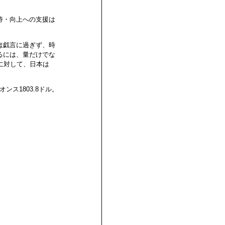
持・向上への支援は
は戯言に過ぎず、時
るには、量だけでな
に対して、日本は
ンス1803.8ドル。
。
。