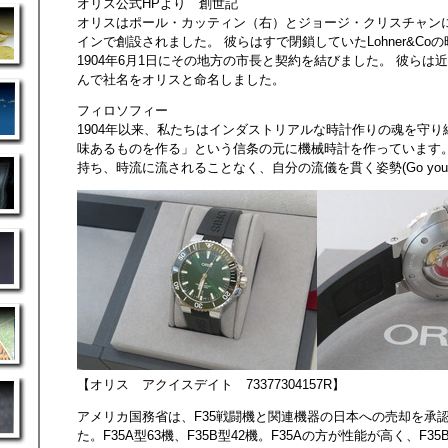
オリス公式HPより 創世記
オリスはポール・カッティン（右）とジョージ・クリスチャン
インで創設されました。 彼らはすで閉鎖していたLohner&Co
1904年6月1日にその地方の市長と契約を結びました。 彼らは
んで社名をオリスと命名しました。
フィロソフィー
1904年以来、私たちはインダストリアルな時計作りの魂を守
味あるものを作る」という信条の元に機械時計を作っています
持ち、時流に流されることなく、自分の流儀を貫く姿勢(Go your 
【オリス アクイスデイト 73377304157R】
アメリカ国務省は、F35戦闘機と関連機器の日本への売却を承
た。F35A型63機、F35B型42機。F35Aの方が性能が高く、F