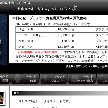
大分県の質屋いらっしゃい店
本日の金・プラチナ・貴金属買取相場＆買取価格
2026年8月7日(金曜日) 本日の営業時間は10時-19時です。
18金・K18
16,500円/1g
プラチナ8
インゴット100ｇ以上
21,500円/1g
プラチナ9
24金・純金
21,120円/1g
プラチナ1
14金・K14
12,080円/1g
K18/Pt
上記相場価格×重さ＝お買取価格
手数料や分析料、鑑定料は、もち
お客様の大切な商品を専門的評価で高額査定致します。金券ショップと
金、プラチナ、ダイヤモンド、宝石からロレックスほか時計、ブランド
商品券ほか。
貴金属・宝石・ブランド買取は大分県
オリス
オリスの時計、アクイスデイトです。