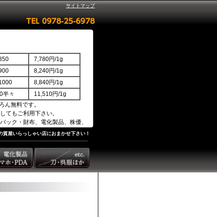
サイトマップ
50
7,780円/1g
00
8,240円/1g
000
8,840円/1g
850半々
11,510円/1g
ろん無料です。
してもご利用下さい。
バック・財布、電化製品、株優、
の質屋いらっしゃい店におまかせ下さい！