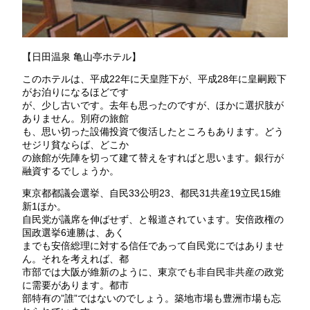
【日田温泉 亀山亭ホテル】
このホテルは、平成22年に天皇陛下が、平成28年に皇嗣殿下
がお泊りになるほどです
が、少し古いです。去年も思ったのですが、ほかに選択肢が
ありません。別府の旅館
も、思い切った設備投資で復活したところもあります。どう
せジリ貧ならば、どこか
の旅館が先陣を切って建て替えをすればと思います。銀行が
融資するでしょうか。
東京都都議会選挙、自民33公明23、都民31共産19立民15維
新1ほか。
自民党が議席を伸ばせず、と報道されています。安倍政権の
国政選挙6連勝は、あく
までも安倍総理に対する信任であって自民党にではありませ
ん。それを考えれば、都
市部では大阪が維新のように、東京でも非自民非共産の政党
に需要があります。都市
部特有の”誰”ではないのでしょう。築地市場も豊洲市場も忘