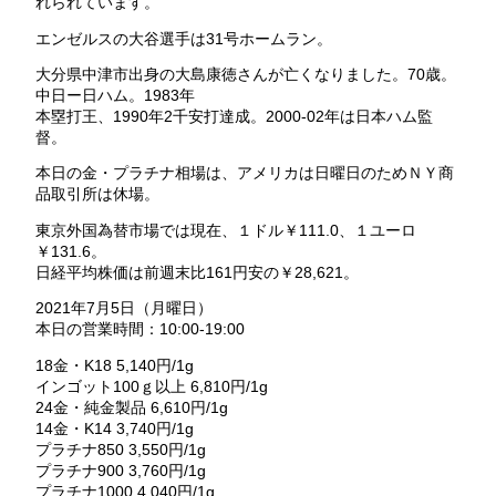
れられています。
エンゼルスの大谷選手は31号ホームラン。
大分県中津市出身の大島康徳さんが亡くなりました。70歳。
中日ー日ハム。1983年
本塁打王、1990年2千安打達成。2000-02年は日本ハム監
督。
本日の金・プラチナ相場は、アメリカは日曜日のためＮＹ商
品取引所は休場。
東京外国為替市場では現在、１ドル￥111.0、１ユーロ
￥131.6。
日経平均株価は前週末比161円安の￥28,621。
2021年7月5日（月曜日）
本日の営業時間：10:00-19:00
18金・K18 5,140円/1g
インゴット100ｇ以上 6,810円/1g
24金・純金製品 6,610円/1g
14金・K14 3,740円/1g
プラチナ850 3,550円/1g
プラチナ900 3,760円/1g
プラチナ1000 4,040円/1g