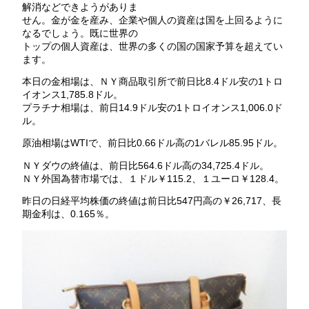
解消などできようがありま
せん。金が金を産み、企業や個人の資産は国を上回るように
なるでしょう。既に世界の
トップの個人資産は、世界の多くの国の国家予算を超えてい
ます。
本日の金相場は、ＮＹ商品取引所で前日比8.4ドル安の1トロ
イオンス1,785.8ドル。
プラチナ相場は、前日14.9ドル安の1トロイオンス1,006.0ド
ル。
原油相場はWTIで、前日比0.66ドル高の1バレル85.95ドル。
ＮＹダウの終値は、前日比564.6ドル高の34,725.4ドル。
ＮＹ外国為替市場では、１ドル￥115.2、１ユーロ￥128.4。
昨日の日経平均株価の終値は前日比547円高の￥26,717、長
期金利は、0.165％。