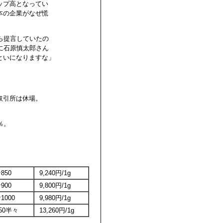
ップ高となってい
本の企業がなぜ慌
ら提言していたの
に石原慎太郎さん
といになりますな」
取引所は休場。
。
％。
850
9,240円/1g
900
9,800円/1g
000
9,980円/1g
850半々
13,260円/1g