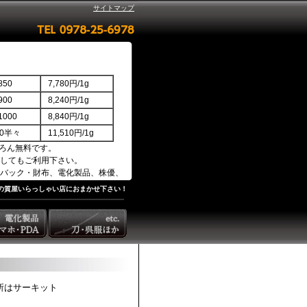
サイトマップ
50
7,780円/1g
00
8,240円/1g
000
8,840円/1g
850半々
11,510円/1g
ろん無料です。
してもご利用下さい。
バック・財布、電化製品、株優、
の質屋いらっしゃい店におまかせ下さい！
所はサーキット