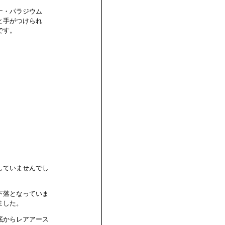
ナ・パラジウム
と手がつけられ
です。
していませんでし
下落となっていま
ました。
底からレアアース