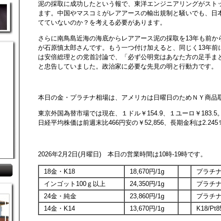
泥の採取に成功したという報で、東洋エンジニアリングがスト
ます。中国やマスコミがレアアースの輸出規制と騒いでも、日
てていないのか？を考える必要があります。
さらに南鳥島近海の海底からレアアース泥の採取を13年も前か
が石原慎太郎さんです。もう一つ付け加えると、同じく13年前
は安倍総理との党首討論で、「必ず公明党はあなた方の足手ま
と忠告していました。政治家に必要な先見の明と行動力です。
本日の金・プラチナ相場は、アメリカは日曜日のためＮＹ商品
東京外国為替市場では現在、１ドル￥154.9、１ユーロ￥183.5
日経平均株価は前週末比466円安の￥52,856、長期金利は2.245
2026年2月2日(月曜日) 本日の営業時間は10時-19時です。
18金・K18
18,670円/1g
プラチナ
インゴット100ｇ以上
24,350円/1g
プラチナ
24金・純金
23,860円/1g
プラチナ1
14金・K14
13,670円/1g
K18/Pt