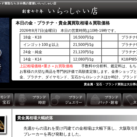
ンド買取なら大分県の質屋いらっしゃい店
本日の金・プラチナ・貴金属買取相場＆買取価格
2026年8月7日(金曜日) 本日の営業時間は10時-19時です。
18金・K18
16,500円/1g
プラチナ8
インゴット100ｇ以上
21,500円/1g
プラチナ9
24金・純金
21,120円/1g
プラチナ1
14金・K14
12,080円/1g
K18/Pt
上記相場価格×重さ＝お買取価格
手数料や分析料、鑑定料は、もち
お客様の大切な商品を専門的評価で高額査定致します。金券ショップと
金、プラチナ、ダイヤモンド、宝石からロレックスほか時計、ブランド
商品券ほか。
貴金属・宝石・ブランド買取は大分県
貴金属相場大幅続落
先週からの流れを受け円建ての金相場は大幅下落し、大阪取引
ブレーカーを再び発動しました。