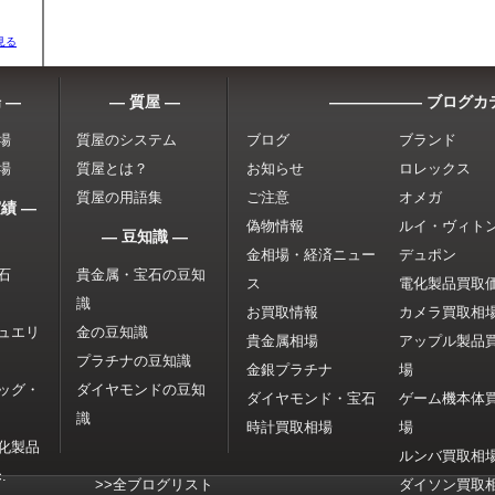
見る
 ―
― 質屋 ―
―――――― ブログカ
場
質屋のシステム
ブログ
ブランド
場
質屋とは？
お知らせ
ロレックス
質屋の用語集
ご注意
オメガ
績 ―
偽物情報
ルイ・ヴィト
― 豆知識 ―
金相場・経済ニュー
デュポン
石
貴金属・宝石の豆知
ス
電化製品買取
識
お買取情報
カメラ買取相
ュエリ
金の豆知識
貴金属相場
アップル製品
プラチナの豆知識
金銀プラチナ
場
ッグ・
ダイヤモンドの豆知
ダイヤモンド・宝石
ゲーム機本体
識
時計買取相場
場
化製品
ルンバ買取相
.
>>全ブログリスト
ダイソン買取