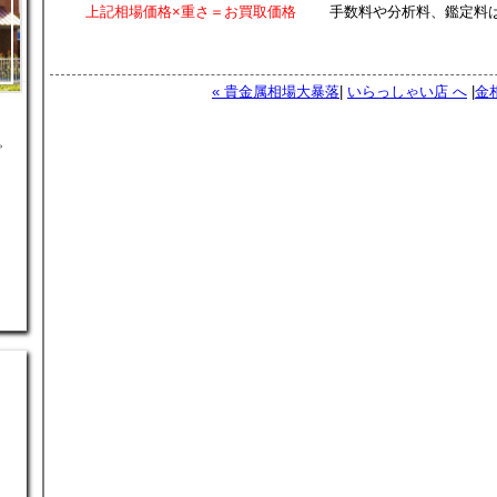
上記相場価格×重さ＝お買取価格
手数料や分析料、鑑定料は
« 貴金属相場大暴落
|
いらっしゃい店 へ
|
金
。