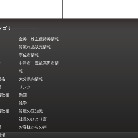
テゴリ ――――――
金券・株主優待券情報
質流れ品販売情報
宇佐市情報
ン
中津市・豊後高田市情
報
価格
大分県内情報
場
リンク
買取相
動画
雑学
買取相
質屋の豆知識
社長のひとり言
場
お客様からの声
相場