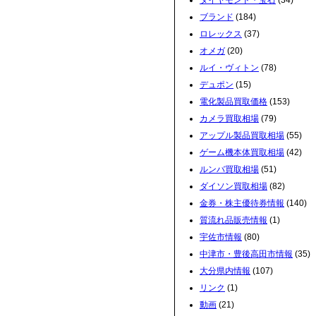
ダイヤモンド・宝石
(34)
ブランド
(184)
ロレックス
(37)
オメガ
(20)
ルイ・ヴィトン
(78)
デュポン
(15)
電化製品買取価格
(153)
カメラ買取相場
(79)
アップル製品買取相場
(55)
ゲーム機本体買取相場
(42)
ルンバ買取相場
(51)
ダイソン買取相場
(82)
金券・株主優待券情報
(140)
質流れ品販売情報
(1)
宇佐市情報
(80)
中津市・豊後高田市情報
(35)
大分県内情報
(107)
リンク
(1)
動画
(21)