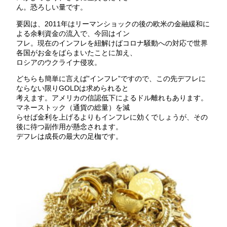
ん。恐ろしい量です。
要因は、2011年はリーマンショックの後の欧米の金融緩和に
よる余剰資金の流入で、今回はイン
フレ。現在のインフレを紐解けばコロナ騒動への対応で世界
各国がお金をばらまいたことに加え、
ロシアのウクライナ侵攻。
どちらも簡単に言えば”インフレ”ですので、この先デフレに
ならない限りGOLDは求められると
考えます。アメリカの信認低下によるドル離れもあります。
マネーストック（通貨の総量）を減
らせば金利を上げるよりもインフレに効くでしょうが、その
後に待つ副作用が懸念されます。
デフレは成長の最大の足枷です。