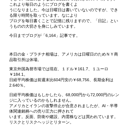
これより毎日のようにブログを書くよ
うになりました。今は日曜日は書いていないのですが、でき
る限り時間を取っています。なにより
ブログを毎日書くことで記憶に残りますので、「日記」とい
うものの大切さを身にしみています。
今日までブログが「6,164」記事です。
本日の金・プラチナ相場は、アメリカは日曜日のためＮＹ商
品取引所は休場。
東京外国為替市場では現在、１ドル￥161.7、１ユーロ
￥184.1。
日経平均株価は前週末比604円安の￥68,756、長期金利は
2.640％。
日経平均株価はもしかしたら、68,000円から72,000円のレン
ジに入っているのかもしれません。
アメリカとイランの攻撃停止が合意されましたが、AI・半導
体関連銘柄への売り圧力に押されて
います。反面、防衛や建設、内需株などは買われています。
リスクとリスクヘッジとリターン。