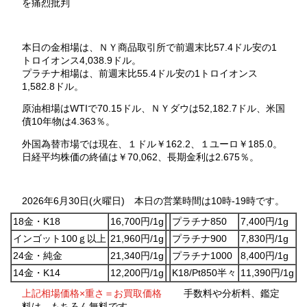
を痛烈批判
本日の金相場は、ＮＹ商品取引所で前週末比57.4ドル安の1
トロイオンス4,038.9ドル。
プラチナ相場は、前週末比55.4ドル安の1トロイオンス
1,582.8ドル。
原油相場はWTIで70.15ドル、ＮＹダウは52,182.7ドル、米国
債10年物は4.363％。
外国為替市場では現在、１ドル￥162.2、１ユーロ￥185.0。
日経平均株価の終値は￥70,062、長期金利は2.675％。
2026年6月30日(火曜日) 本日の営業時間は10時-19時です。
18金・K18
16,700円/1g
プラチナ850
7,400円/1g
インゴット100ｇ以上
21,960円/1g
プラチナ900
7,830円/1g
24金・純金
21,340円/1g
プラチナ1000
8,400円/1g
14金・K14
12,200円/1g
K18/Pt850半々
11,390円/1g
上記相場価格×重さ＝お買取価格
手数料や分析料、鑑定
料は、もちろん無料です。