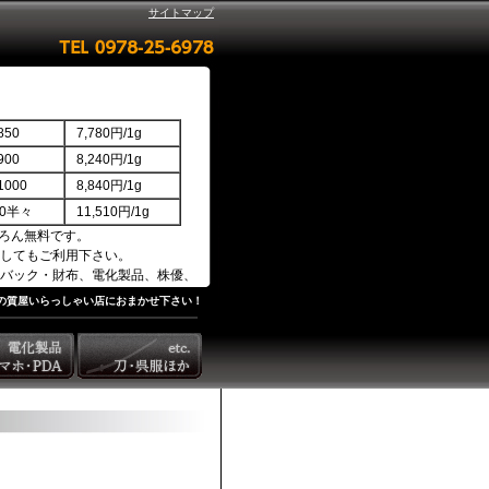
サイトマップ
50
7,780円/1g
00
8,240円/1g
000
8,840円/1g
850半々
11,510円/1g
ろん無料です。
してもご利用下さい。
バック・財布、電化製品、株優、
の質屋いらっしゃい店におまかせ下さい！