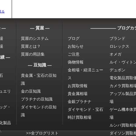
見る
 ―
― 質屋 ―
―――――― ブログカ
場
質屋のシステム
ブログ
ブランド
場
質屋とは？
お知らせ
ロレックス
質屋の用語集
ご注意
オメガ
績 ―
偽物情報
ルイ・ヴィト
― 豆知識 ―
金相場・経済ニュー
デュポン
石
貴金属・宝石の豆知
ス
電化製品買取
識
お買取情報
カメラ買取相
ュエリ
金の豆知識
貴金属相場
アップル製品
プラチナの豆知識
金銀プラチナ
場
ッグ・
ダイヤモンドの豆知
ダイヤモンド・宝石
ゲーム機本体
識
時計買取相場
場
化製品
ルンバ買取相
.
>>全ブログリスト
ダイソン買取