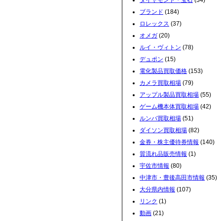
ダイヤモンド・宝石
(34)
ブランド
(184)
ロレックス
(37)
オメガ
(20)
ルイ・ヴィトン
(78)
デュポン
(15)
電化製品買取価格
(153)
カメラ買取相場
(79)
アップル製品買取相場
(55)
ゲーム機本体買取相場
(42)
ルンバ買取相場
(51)
ダイソン買取相場
(82)
金券・株主優待券情報
(140)
質流れ品販売情報
(1)
宇佐市情報
(80)
中津市・豊後高田市情報
(35)
大分県内情報
(107)
リンク
(1)
動画
(21)