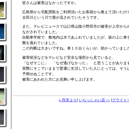
皆さんは被害はなかったですか。
広島県から宅配買取をご利用頂いたお客様から教えて頂いたの
太田川という川で鹿が流されていたそうです。
また、テレビニュースで山口県山陰小野田市の被害が上空から
ながされていました。
自動車学校で、敷地内は水であふれていましたが、坂の上に車
難を逃れていました。
この判断は大きいですね。車１０台くらいが、助かっていまし
被害状況などをテレビなど安全な場所から見ていると、
「なぜそこに」 「なぜ逃げなかった」 と思うことがありま
実際にそこでいままで普通に生活していた人にとっては、そう
予期せぬことです。
被害にあわれた方にお見舞い申し上げます。
« 呉市より
|
いらっしゃい店 へ
|
ブライトリ