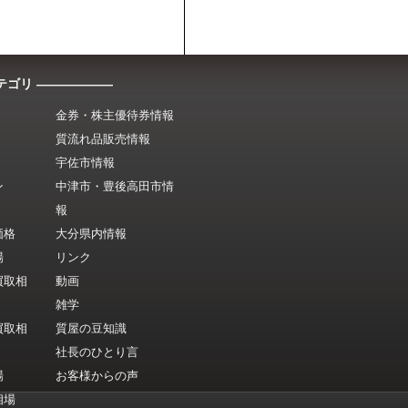
テゴリ ――――――
金券・株主優待券情報
質流れ品販売情報
宇佐市情報
ン
中津市・豊後高田市情
報
価格
大分県内情報
場
リンク
買取相
動画
雑学
買取相
質屋の豆知識
社長のひとり言
場
お客様からの声
相場