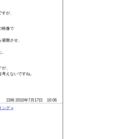
ですが、
の映像で
を避難させ、
た。
すが、
は考えないですね。
日時:2010年7月17日 10:06
ング »