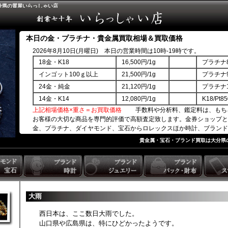
分県の質屋いらっしゃい店
本日の金・プラチナ・貴金属買取相場＆買取価格
2026年8月10日(月曜日) 本日の営業時間は10時-19時です。
18金・K18
16,500円/1g
プラチナ8
インゴット100ｇ以上
21,500円/1g
プラチナ9
24金・純金
21,120円/1g
プラチナ1
14金・K14
12,080円/1g
K18/Pt
上記相場価格×重さ＝お買取価格
手数料や分析料、鑑定料は、もち
お客様の大切な商品を専門的評価で高額査定致します。金券ショップと
金、プラチナ、ダイヤモンド、宝石からロレックスほか時計、ブランド
商品券ほか。
貴金属・宝石・ブランド買取は大分県
大雨
西日本は、ここ数日大雨でした。
山口県や広島県は、特にひどかったようです。