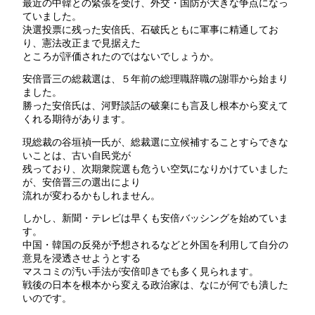
最近の中韓との緊張を受け、外交・国防が大きな争点になっ
ていました。
決選投票に残った安倍氏、石破氏ともに軍事に精通してお
り、憲法改正まで見据えた
ところが評価されたのではないでしょうか。
安倍晋三の総裁選は、５年前の総理職辞職の謝罪から始まり
ました。
勝った安倍氏は、河野談話の破棄にも言及し根本から変えて
くれる期待があります。
現総裁の谷垣禎一氏が、総裁選に立候補することすらできな
いことは、古い自民党が
残っており、次期衆院選も危うい空気になりかけていました
が、安倍晋三の選出により
流れが変わるかもしれません。
しかし、新聞・テレビは早くも安倍バッシングを始めていま
す。
中国・韓国の反発が予想されるなどと外国を利用して自分の
意見を浸透させようとする
マスコミの汚い手法が安倍叩きでも多く見られます。
戦後の日本を根本から変える政治家は、なにが何でも潰した
いのです。