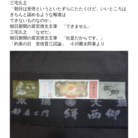
三宅久之
「朝日は安倍というといたずらにたたくけど、いいところは
きちんと認めるような報道は
できないものなのか」
朝日新聞の若宮啓文主筆 「できません」
三宅久之 「なぜだ」
朝日新聞の若宮啓文主筆 「社是だからです。」
「約束の日 安倍晋三試論」 小川榮太郎著より