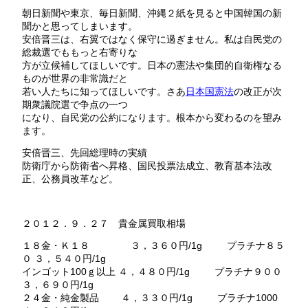
朝日新聞や東京、毎日新聞、沖縄２紙を見ると中国韓国の新
聞かと思ってしまいます。
安倍晋三は、右翼ではなく保守に過ぎません。私は自民党の
総裁選でももっと右寄りな
方が立候補してほしいです。日本の憲法や集団的自衛権なる
ものが世界の非常識だと
若い人たちに知ってほしいです。さあ
日本国憲法
の改正が次
期衆議院選で争点の一つ
になり、自民党の公約になります。根本から変わるのを望み
ます。
安倍晋三、先回総理時の実績
防衛庁から防衛省へ昇格、国民投票法成立、教育基本法改
正、公務員改革など。
２０１２．９．２７ 貴金属買取相場
１８金・Ｋ１８ ３，３６０円/1g プラチナ８５
０ ３，５４０円/1g
インゴット100ｇ以上 ４，４８０円/1g プラチナ９００
３，６９０円/1g
２４金・純金製品 ４，３３０円/1g プラチナ1000