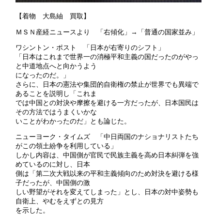
【着物 大島紬 買取】
ＭＳＮ産経ニュースより 「右傾化」→「普通の国家並み」
ワシントン・ポスト 「日本が右寄りのシフト」
「日本はこれまで世界一の消極平和主義の国だったのがやっ
と中道地点へと向かうよう
になったのだ。」
さらに、日本の憲法や集団的自衛権の禁止が世界でも異端で
あることを説明し「これま
では中国との対決や摩擦を避ける一方だったが、日本国民は
その方法ではうまくいかな
いことがわかったのだ」とも論じた。
ニューヨーク・タイムズ 「中日両国のナショナリストたち
がこの領土紛争を利用している」
しかし内容は、中国側が官民で民族主義を高め日本糾弾を強
めているのに対し、日本
側は「第二次大戦以来の平和主義傾向のため対決を避ける様
子だったが、中国側の激
しい野望がそれを変えてしまった」とし、日本の対中姿勢も
自衛上、やむをえずとの見方
を示した。