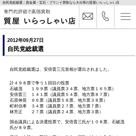
自民党総裁選：貴金属・宝石・ブランド買取なら大分県の質屋いらっしゃい店
2012年09月27日
自民党総裁選
自民党総裁選は、安倍晋三元首相が選出されました。
計４９８票で争う１回目の投票
石破茂 １９９票（議員票３４票、地方票１６５票）
安倍晋三 １４１票（議員票５４票、地方票８７票）
石原伸晃 ９６票（議員票５８票、地方票３８票）
町村信孝 ３４票（議員票２７票、地方票７票）
林芳正 ２７票（議員票２４票、地方票３票）
国会議員による決選投票で、安倍晋三氏が１０８票、石破茂
氏が８９票。