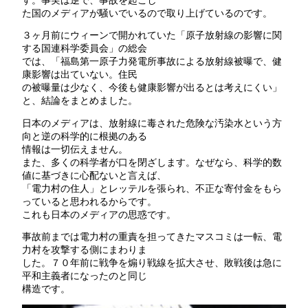
た国のメディアが騒いでいるので取り上げているのです。
３ヶ月前にウィーンで開かれていた「原子放射線の影響に関
する国連科学委員会」の総会
では、「福島第一原子力発電所事故による放射線被曝で、健
康影響は出ていない。住民
の被曝量は少なく、今後も健康影響が出るとは考えにくい」
と、結論をまとめました。
日本のメディアは、放射線に毒された危険な汚染水という方
向と逆の科学的に根拠のある
情報は一切伝えません。
また、多くの科学者が口を閉ざします。なぜなら、科学的数
値に基づきに心配ないと言えば、
「電力村の住人」とレッテルを張られ、不正な寄付金をもら
っていると思われるからです。
これも日本のメディアの思惑です。
事故前までは電力村の重責を担ってきたマスコミは一転、電
力村を攻撃する側にまわりま
した。７０年前に戦争を煽り戦線を拡大させ、敗戦後は急に
平和主義者になったのと同じ
構造です。