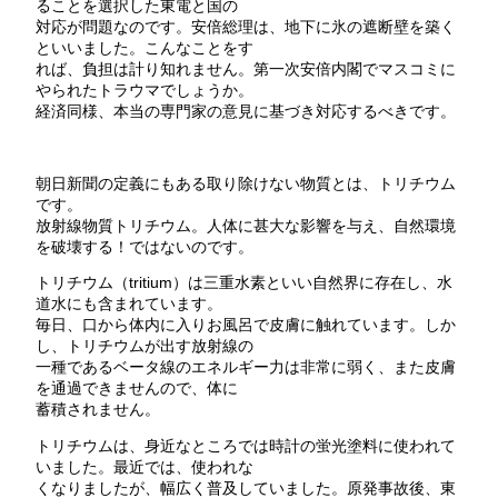
ることを選択した東電と国の
対応が問題なのです。安倍総理は、地下に氷の遮断壁を築く
といいました。こんなことをす
れば、負担は計り知れません。第一次安倍内閣でマスコミに
やられたトラウマでしょうか。
経済同様、本当の専門家の意見に基づき対応するべきです。
朝日新聞の定義にもある取り除けない物質とは、トリチウム
です。
放射線物質トリチウム。人体に甚大な影響を与え、自然環境
を破壊する！ではないのです。
トリチウム（tritium）は三重水素といい自然界に存在し、水
道水にも含まれています。
毎日、口から体内に入りお風呂で皮膚に触れています。しか
し、トリチウムが出す放射線の
一種であるベータ線のエネルギー力は非常に弱く、また皮膚
を通過できませんので、体に
蓄積されません。
トリチウムは、身近なところでは時計の蛍光塗料に使われて
いました。最近では、使われな
くなりましたが、幅広く普及していました。原発事故後、東