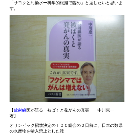
「サヨクと汚染水ー科学的根拠で臨め」と返したいと思いま
す。
【
放射線
医が語る 被ばくと発がんの真実 中川恵一
著】
オリンピック招致決定のＩＯＣ総会の２日前に、日本の数県
の水産物を輸入禁止とした韓