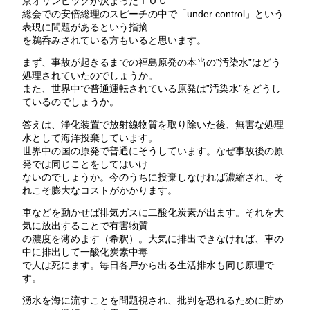
京オリンピックが決まったＩＯＣ
総会での安倍総理のスピーチの中で「under control」という
表現に問題があるという指摘
を鵜呑みされている方もいると思います。
まず、事故が起きるまでの福島原発の本当の”汚染水”はどう
処理されていたのでしょうか。
また、世界中で普通運転されている原発は”汚染水”をどうし
ているのでしょうか。
答えは、浄化装置で放射線物質を取り除いた後、無害な処理
水として海洋投棄しています。
世界中の国の原発で普通にそうしています。なぜ事故後の原
発では同じことをしてはいけ
ないのでしょうか。今のうちに投棄しなければ濃縮され、そ
れこそ膨大なコストがかかります。
車などを動かせば排気ガスに二酸化炭素が出ます。それを大
気に放出することで有害物質
の濃度を薄めます（希釈）。大気に排出できなければ、車の
中に排出して一酸化炭素中毒
で人は死にます。毎日各戸から出る生活排水も同じ原理で
す。
湧水を海に流すことを問題視され、批判を恐れるために貯め