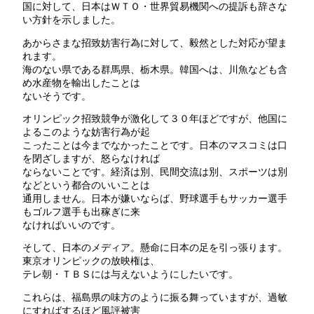
国に対して、日本はＷＴＯ・世界貿易機関への提訴も辞さな
い方針を示しました。
あからさまな招致妨害行為に対して、毅然とした対応が望ま
れます。
海のない県である群馬県、栃木県。韓国へは、川魚なども含
め水産物を輸出したことは
ないそうです。
オリンピック招致競争が激化して３０年ほどですが、他国に
よるこのような妨害行為が起
こったことは今までなかったことです。日本のマスコミは口
を閉ざしますが、怒らなければ
ならないことです。経済は別、民間交流は別、スポーツは別
などという都合のいいことは
通用しません。日本が嫌いならば、野球選手もサッカー選手
もゴルフ選手も出稼ぎに来
なければいいのです。
そして、日本のメディア。懸命に日本の足を引っ張ります。
東京オリンピックの放映権は、
テレ朝・ＴＢＳには与えないようにしたいです。
これらは、福島県の味方のように振る舞っていますが、過敏
にすればするほど風評被害