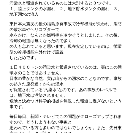
汚染水と報道されているものには大別すると３つです。
１、陸上タンクの水漏れ ２、地下貯水タンクの漏れ ３、
地下湧水の流入
東日本大震災の後の福島原発事故で冷却機能が失われ、消防
の放水車やヘリコプターで
水をかけ、なんとか燃料棒を冷やそうとしました。その後、
冷却の報道は無くなったので多く
の人も忘れていると思います。現在安定しているのは、循環
型の冷却機能を外付けで設置
したためです。
１日４００トンの汚染水と報道されているのは、実はこの循
環水のことではありません。
日本の豊かな自然、実は山からの湧水のことなのです。事故
の起きた原発近くからの湧水
が報道されている”汚染水”なのです。あの事故のレベルで
は、地下水は汚染されません。
危険と決めつけ科学的根拠を無視した報道に過ぎないという
事です。
毎日毎日、新聞・テレビでこの問題がクローズアップされま
すので、どうしようもない事象と
思われている方も多いのではないでしょうか。また、先日東