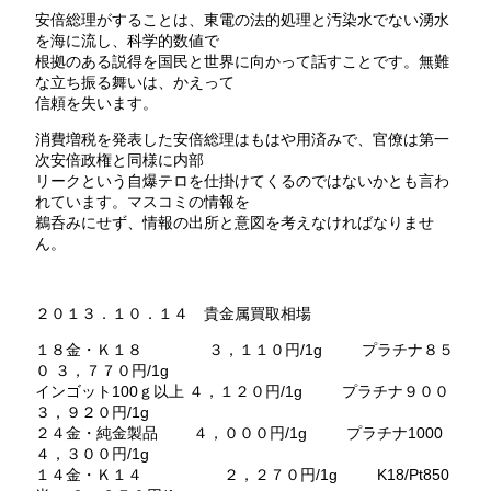
安倍総理がすることは、東電の法的処理と汚染水でない湧水
を海に流し、科学的数値で
根拠のある説得を国民と世界に向かって話すことです。無難
な立ち振る舞いは、かえって
信頼を失います。
消費増税を発表した安倍総理はもはや用済みで、官僚は第一
次安倍政権と同様に内部
リークという自爆テロを仕掛けてくるのではないかとも言わ
れています。マスコミの情報を
鵜呑みにせず、情報の出所と意図を考えなければなりませ
ん。
２０１３．１０．１４ 貴金属買取相場
１８金・Ｋ１８ ３，１１０円/1g プラチナ８５
０ ３，７７０円/1g
インゴット100ｇ以上 ４，１２０円/1g プラチナ９００
３，９２０円/1g
２４金・純金製品 ４，０００円/1g プラチナ1000
４，３００円/1g
１４金・Ｋ１４ ２，２７０円/1g K18/Pt850