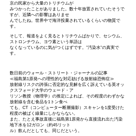
京の民家から大量のトリチウムが
みつかったことがありました。数十年放置されていたそうで
すが、近隣への影響はありませ
んでしたね。世界中で海洋投棄されているくらいの物質で
す。
そして、報道をよく見るとトリチウムばかりで、セシウム、
ストロンチウム、ヨウ素という単語は
なくなっているのに気がつくはずです。”汚染水”の真実で
す。
数日前のウォール・ストリート・ジャーナルの記事
≪福島第1原発への理性的な対応妨げる放射線恐怖症≫
放射線リスクの誇張に否定的な見解を広く訴えている英オッ
クスフォード大学のウェード・ア
リソン教授（物理学）の推定によれば、その程度のわずかな
放射線を含む食品を1トン食べ
ても、CT（コンピューター断層撮影）スキャンを1度受けた
程度の被ばく線量にしかならない。
また、たとえ事故直後に福島第1原発から直接流れ出た汚染
地下水を12ガロン（約45リット
ル）飲んだとしても、同じだという。