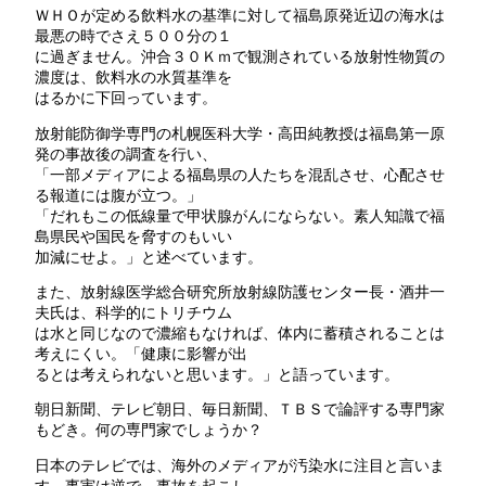
ＷＨＯが定める飲料水の基準に対して福島原発近辺の海水は
最悪の時でさえ５００分の１
に過ぎません。沖合３０Ｋｍで観測されている放射性物質の
濃度は、飲料水の水質基準を
はるかに下回っています。
放射能防御学専門の札幌医科大学・高田純教授は福島第一原
発の事故後の調査を行い、
「一部メディアによる福島県の人たちを混乱させ、心配させ
る報道には腹が立つ。」
「だれもこの低線量で甲状腺がんにならない。素人知識で福
島県民や国民を脅すのもいい
加減にせよ。」と述べています。
また、放射線医学総合研究所放射線防護センター長・酒井一
夫氏は、科学的にトリチウム
は水と同じなので濃縮もなければ、体内に蓄積されることは
考えにくい。「健康に影響が出
るとは考えられないと思います。」と語っています。
朝日新聞、テレビ朝日、毎日新聞、ＴＢＳで論評する専門家
もどき。何の専門家でしょうか？
日本のテレビでは、海外のメディアが汚染水に注目と言いま
す。事実は逆で、事故を起こし