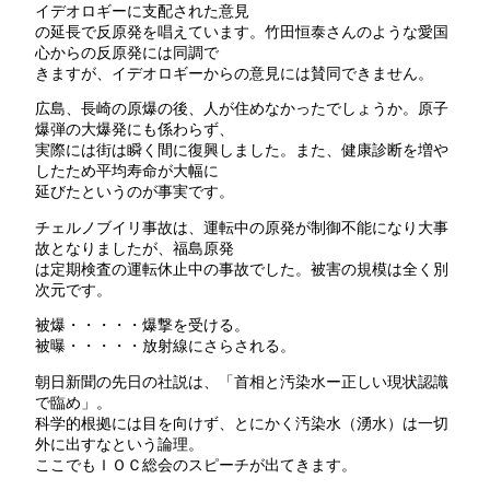
イデオロギーに支配された意見
の延長で反原発を唱えています。竹田恒泰さんのような愛国
心からの反原発には同調で
きますが、イデオロギーからの意見には賛同できません。
広島、長崎の原爆の後、人が住めなかったでしょうか。原子
爆弾の大爆発にも係わらず、
実際には街は瞬く間に復興しました。また、健康診断を増や
したため平均寿命が大幅に
延びたというのが事実です。
チェルノブイリ事故は、運転中の原発が制御不能になり大事
故となりましたが、福島原発
は定期検査の運転休止中の事故でした。被害の規模は全く別
次元です。
被爆・・・・・爆撃を受ける。
被曝・・・・・放射線にさらされる。
朝日新聞の先日の社説は、「首相と汚染水ー正しい現状認識
で臨め」。
科学的根拠には目を向けず、とにかく汚染水（湧水）は一切
外に出すなという論理。
ここでもＩＯＣ総会のスピーチが出てきます。