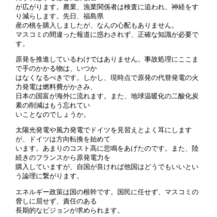
が広がります。農業、漁業関係者は検査に追われ、神経をす
り減らします。先日、福島県
産の桃を購入しましたが、なんの心配もありません。
マスコミの間違った報道に惑わされず、正確な知識が必要で
す。
原発を推進しているわけではありません。事故処理にここま
で手のかかる物は、いつか
はなくなるべきです。しかし、現時点で原発の代替発電の火
力発電は燃料費がかさみ、
日本の国富が海外に流れます。また、地球温暖化の二酸化炭
素の削減はもう忘れてい
いことなのでしょうか。
太陽光発電や風力発電でドイツを見習えとよく耳にします
が、ドイツは方向転換を始めて
います。あまりのコスト高に悲鳴をあげたのです。また、陸
続きのフランスから原発電力を
購入していますが、自国が良ければ他国はどうでもいいとい
う論理に繋がります。
エネルギー政策は国の根幹です。国民に任せず、マスコミの
脅しに屈せず、責任のある
長期的なビジョンが求められます。