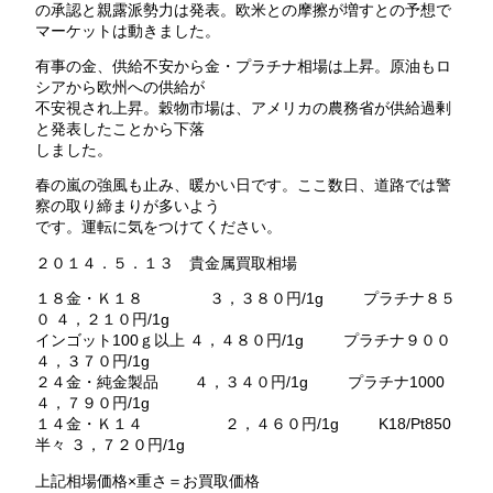
の承認と親露派勢力は発表。欧米との摩擦が増すとの予想で
マーケットは動きました。
有事の金、供給不安から金・プラチナ相場は上昇。原油もロ
シアから欧州への供給が
不安視され上昇。穀物市場は、アメリカの農務省が供給過剰
と発表したことから下落
しました。
春の嵐の強風も止み、暖かい日です。ここ数日、道路では警
察の取り締まりが多いよう
です。運転に気をつけてください。
２０１４．５．１３ 貴金属買取相場
１８金・Ｋ１８ ３，３８０円/1g プラチナ８５
０ ４，２１０円/1g
インゴット100ｇ以上 ４，４８０円/1g プラチナ９００
４，３７０円/1g
２４金・純金製品 ４，３４０円/1g プラチナ1000
４，７９０円/1g
１４金・Ｋ１４ ２，４６０円/1g K18/Pt850
半々 ３，７２０円/1g
上記相場価格×重さ＝お買取価格