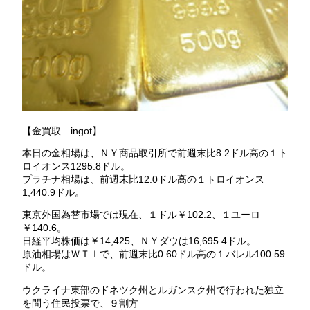
【金買取 ingot】
本日の金相場は、ＮＹ商品取引所で前週末比8.2ドル高の１ト
ロイオンス1295.8ドル。
プラチナ相場は、前週末比12.0ドル高の１トロイオンス
1,440.9ドル。
東京外国為替市場では現在、１ドル￥102.2、１ユーロ
￥140.6。
日経平均株価は￥14,425、ＮＹダウは16,695.4ドル。
原油相場はＷＴＩで、前週末比0.60ドル高の１バレル100.59
ドル。
ウクライナ東部のドネツク州とルガンスク州で行われた独立
を問う住民投票で、９割方