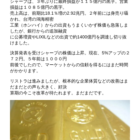
シャープは、３年ぶりに最終損益が１１５億円の黒字。営業
損益は１０８５億円の黒字。
売上高は、前期比18.1％増の2.92兆円。２年前には身売り囁
かれ、台湾の鴻海精密
工業（ホンハイ）からの出資もうまくいかず株価も急落しま
したが、銀行からの追加融資
に公募増資やLIXILなどの出資で約1400億円を調達し切り抜
けました。
決算発表を受けシャープの株価は上昇。現在、5%アップの２
７２円。５年前は１０００円
前後でしたので、マーケットからの信頼を得るにはまだ時間
がかかります。
リストラは進みましたが、根本的な企業体質などの改善はま
だまだとの声も大きく、好決
算期の今こそ改革が待たれます。まだまだです。