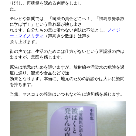
り消し、再稼働を認める判断をしまし
た。
テレビや新聞では、「司法の責任どこへ！」「福島原発事故
に学ばず！」という垂れ幕が映し出さ
れます。自分たちの意に沿わない判決は不法とし、
ノイジ
ー・マイノリティ
（声高き少数派）は声を
張り上げます。
街の声では、生活のためには仕方がないという容認派の声は
出ますが、意図を感じます。
原告は地元のためを謳いますが、放射線や汚染水の危険を過
度に煽り、観光や食品などで逆
効果となります。本当に、地元のための訴訟かは大いに疑問
を持ちます。
当然、マスコミの報道はいつもながらに違和感を感じます。