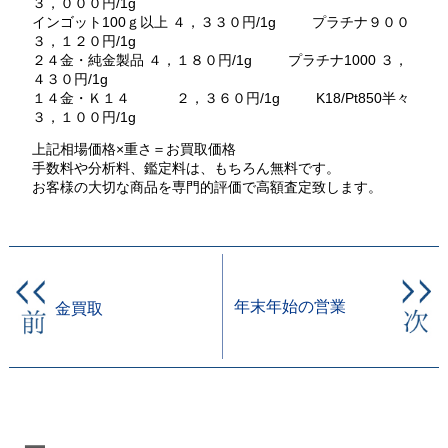
３，０００円/1g
インゴット100ｇ以上 ４，３３０円/1g プラチナ９００
３，１２０円/1g
２４金・純金製品 ４，１８０円/1g プラチナ1000 ３，
４３０円/1g
１４金・Ｋ１４ ２，３６０円/1g K18/Pt850半々
３，１００円/1g
上記相場価格×重さ＝お買取価格
手数料や分析料、鑑定料は、もちろん無料です。
お客様の大切な商品を専門的評価で高額査定致します。
年末年始の営業
金買取