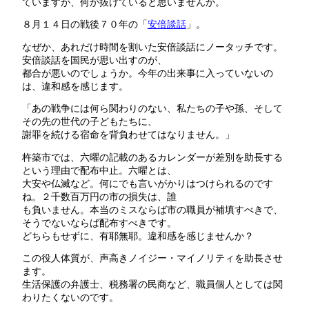
ていますが、何か抜けていると思いませんか。
８月１４日の戦後７０年の「
安倍談話
」。
なぜか、あれだけ時間を割いた安倍談話にノータッチです。
安倍談話を国民が思い出すのが、
都合が悪いのでしょうか。今年の出来事に入っていないの
は、違和感を感じます。
「あの戦争には何ら関わりのない、私たちの子や孫、そして
その先の世代の子どもたちに、
謝罪を続ける宿命を背負わせてはなりません。」
杵築市では、六曜の記載のあるカレンダーが差別を助長する
という理由で配布中止。六曜とは、
大安や仏滅など。何にでも言いがかりはつけられるのです
ね。２千数百万円の市の損失は、誰
も負いません。本当のミスならば市の職員が補填すべきで、
そうでないならば配布すべきです。
どちらもせずに、有耶無耶。違和感を感じませんか？
この役人体質が、声高きノイジー・マイノリティを助長させ
ます。
生活保護の弁護士、税務署の民商など、職員個人としては関
わりたくないのです。