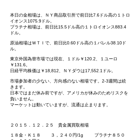
本日の金相場は、ＮＹ商品取引所で前日比7.6ドル高の１トロ
イオンス1075.9ドル。
プラチナ相場は、前日比15.5ドル高の１トロイオンス883.4
ドル。
原油相場はＷＴＩで、前日比0.60ドル高の１バレル38.10ド
ル。
東京外国為替市場では現在、１ドル￥120.2、１ユーロ
￥131.6。
日経平均株価は￥18,812、ＮＹダウは17,552.1ドル。
市場参加者の少ない、方向感のない相場です。2-3週間は続
きます。
日本ではまだ休み前ですが、アメリカが休みのためリスクを
負いません。
マーケットは動いていますが、流通は止まります。
２０１５．１２．２５ 貴金属買取相場
１８金・Ｋ１８ ３，２４０円/1g プラチナ８５０