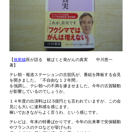
【
放射線
医が語る 被ばくと発がんの真実 中川恵一
著】
テレ朝・報道ステーションの古舘氏が、番組を降板する会見
を開きました。「不自由な１２年間」
を強調し、テレ朝への不満を滲ませました。今年の古賀騒動
が影響しているのでしょうか。
１４年度の出演料は12.5億円とも言われていますが、この会
見にも大いに違和感を感じます。
稼いでおきながらよく言うわ、という感じです。
テレビは、年末の特番ばかりです。今年の出来事で安保騒動
やフランスのテロなどが挙げられ