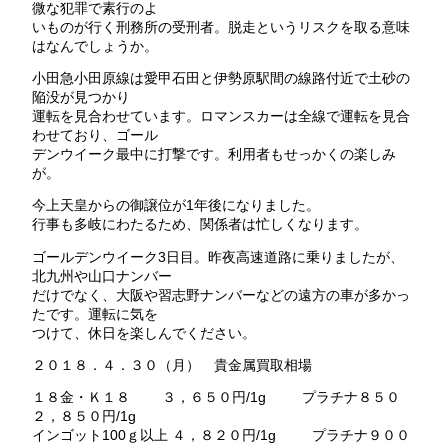
微な犯罪で素行のよ
いものが行く刑務所の受刑者。脱走というリスクを取る意味
はなんでしょうか。
小田急小田原線は愛甲石田と伊勢原駅間の線路付近で土砂の
陥没が見つかり
運転を見合わせています。ロマンスカーは全線で運転を見合
わせており、ゴール
デンウイーク最中に打撃です。利用者もせっかくの楽しみ
が。
今上天皇からの御譲位が1年後になりました。
行事も多岐にわたるため、関係者は忙しくなります。
ゴールデンウイーク3日目。昨夜高速道路に乗りましたが、
北九州や山口ナンバー
だけでなく、大阪や習志野ナンバーなどの遠方の車が多かっ
たです。運転に気を
つけて、休日を楽しんでください。
２０１８．４．３０（月） 貴金属買取相場
１８金・Ｋ１８ ３，６５０円/1g プラチナ８５０
２，８５０円/1g
インゴット100ｇ以上 ４，８２０円/1g プラチナ９００