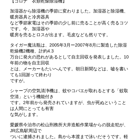
【コロナ 衣類乾燥除湿機】
加湿器から除湿機の季節に変わりました。加湿器と除湿機、
暖房器具と冷房器具
など季節家電はその季節の少し前に売ることが高く売るコツ
です。今、加湿器や
暖房を売るとロスが出ます。毛皮なども然りです。
タイガー魔法瓶は、2005年3月ー2007年8月に製造した除湿
乾燥機2機種、計約4.3
万台に発火の恐れがあるとして自主回収を発表しました。10
年前の物を自主回収
とは、メーカーもたいへんです。朝日新聞などは、嘘を書い
ても1回謝って終わり
ですが。
シャープの空気清浄機は、蚊やコバエが取れるとする「蚊取
空清」という機能付き
です。2年前から発売されていますが、虫が死ぬということ
は人間にとっても有害
な気がします。
愛媛県今治市の松山刑務所大井造船作業場からの脱走犯が、
JR広島駅周辺で
ついに逮捕されました。島から本渡まで泳いだそうです。軽