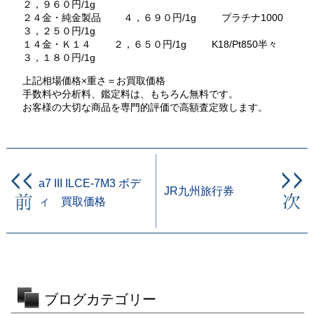
２，９６０円/1g
２４金・純金製品 ４，６９０円/1g プラチナ1000
３，２５０円/1g
１４金・Ｋ１４ ２，６５０円/1g K18/Pt850半々
３，１８０円/1g
上記相場価格×重さ＝お買取価格
手数料や分析料、鑑定料は、もちろん無料です。
お客様の大切な商品を専門的評価で高額査定致します。
a7 III ILCE-7M3 ボデ
JR九州旅行券
ィ 買取価格
ブログカテゴリー