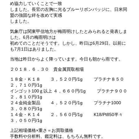
め協力していくことで一致
しました。長官の左胸に光るブルーリボンバッジに、日米同
盟の強固な絆を改めて実感
しました。
気象庁は関東甲信地方が梅雨明けしたとみられると発表しま
した。6月の梅雨明けは
初めてのことだそうです。しかし、昨日は6月29日。以前に
も7月1日はありました。
当地は昨日からよく降っています。今日も朝から雨です。
２０１８．６．３０ 貴金属買取相場
１８金・Ｋ１８ ３，５２０円/1g プラチナ８５０
２，７１０円/1g
インゴット100ｇ以上 ４，６６０円/1g プラチナ９００
２，８１０円/1g
２４金純金製品 ４，５２０円/1g プラチナ1000
３，０８０円/1g
１４金・Ｋ１４ ２，５６０円/1g K18/Pt850半々
３，０５０円/1g
上記相場価格×重さ＝お買取価格
手数料や分析料、鑑定料は、もちろん無料です。