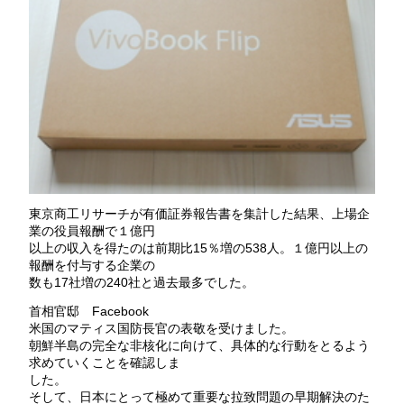
東京商工リサーチが有価証券報告書を集計した結果、上場企
業の役員報酬で１億円
以上の収入を得たのは前期比15％増の538人。１億円以上の
報酬を付与する企業の
数も17社増の240社と過去最多でした。
首相官邸 Facebook
米国のマティス国防長官の表敬を受けました。
朝鮮半島の完全な非核化に向けて、具体的な行動をとるよう
求めていくことを確認しま
した。
そして、日本にとって極めて重要な拉致問題の早期解決のた