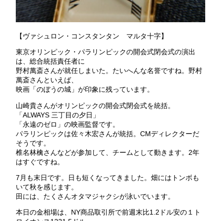
【ヴァシュロン・コンスタンタン マルタ十字】
東京オリンピック・パラリンピックの開会式閉会式の演出
は、総合統括責任者に
野村萬斎さんが就任しまいた。たいへんな名誉ですね。野村
萬斎さんといえば、
映画「のぼうの城」が印象に残っています。
山崎貴さんがオリンピックの開会式閉会式を統括。
「ALWAYS 三丁目の夕日」
「永遠のゼロ」の映画監督です。
パラリンピックは佐々木宏さんが統括。CMディレクターだ
そうです。
椎名林檎さんなどが参加して、チームとして動きます。2年
はすぐですね。
7月も末日です。日も短くなってきました。畑にはトンボも
いて秋を感じます。
田には、たくさんオタマジャクシが泳いでいます。
本日の金相場は、NY商品取引所で前週末比1.2ドル安の１ト