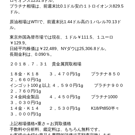
ロイオンス1231.5ドル。
プラチナ相場は、前週末比0.1ドル安の１トロイオンス829.5
ドル。
原油相場はWTIで、前週末比1.44ドル高の１バレル70.13ド
ル。
東京外国為替市場では現在、１ドル￥111.5、１ユーロ
￥129.9。
日経平均株価は￥22,489、NYダウは25,306.8ドル。
長期金利は、0.090％。
２０１８．７．３１ 貴金属買取相場
１８金・Ｋ１８ ３，４７０円/1g プラチナ８５０
２，６６０円/1g
インゴット100ｇ以上 ４，５９０円/1g プラチナ９００
２，７６０円/1g
２４金純金製品 ４，４５０円/1g プラチナ1000
３，０３０円/1g
１４金・Ｋ１４ ２，５３０円/1g K18/Pt850半々
３，０００円/1g
上記相場価格×重さ＝お買取価格
手数料や分析料、鑑定料は、もちろん無料です。