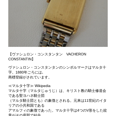
【ヴァシュロン・コンスタンタン VACHERON
CONSTANTIN】
ヴァシュロン・コンスタンタンのシンボルマークはマルタ十
字。1880年ごろには､
商標登録がされています。
≪マルタ十字≫ Wikipedia
マルタ十字（マルタじゅうじ）は、キリスト教の騎士修道会
である聖ヨハネ騎士団
（マルタ騎士団とも）の象徴とされる。元来は11世紀のイタ
リアの小共和国である
アマルフィの象徴であった。マルタ十字は4つのV形をした紋
章がその底部で結合