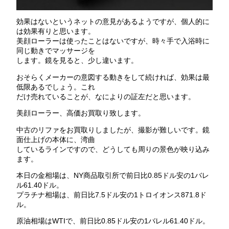
効果はないというネットの意見があるようですが、個人的に
は効果有りと思います。
美顔ローラーは使ったことはないですが、時々手で入浴時に
同じ動きでマッサージを
します。鏡を見ると、少し違います。
おそらくメーカーの意図する動きをして続ければ、効果は最
低限あるでしょう。これ
だけ売れていることが、なによりの証左だと思います。
美顔ローラー、高価お買取り致します。
中古のリファをお買取りしましたが、撮影が難しいです。鏡
面仕上げの本体に、湾曲
しているラインですので、どうしても周りの景色が映り込み
ます。
本日の金相場は、NY商品取引所で前日比0.85ドル安の1バレ
ル61.40ドル。
プラチナ相場は、前日比7.5ドル安の1トロイオンス871.8ド
ル。
原油相場はWTIで、前日比0.85ドル安の1バレル61.40ドル。