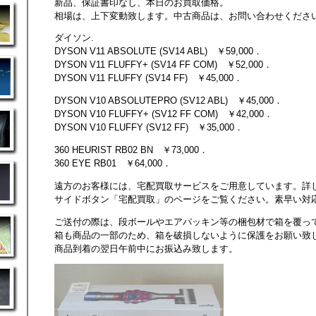
新品、保証書印なし、本日のお買取価格。
相場は、上下変動致します。中古商品は、お問い合わせくださ
ダイソン.
DYSON V11 ABSOLUTE (SV14 ABL) ￥59,000．
DYSON V11 FLUFFY+ (SV14 FF COM) ￥52,000．
DYSON V11 FLUFFY (SV14 FF) ￥45,000．
DYSON V10 ABSOLUTEPRO (SV12 ABL) ￥45,000．
DYSON V10 FLUFFY+ (SV12 FF COM) ￥42,000．
DYSON V10 FLUFFY (SV12 FF) ￥35,000．
360 HEURIST RB02 BN ￥73,000．
360 EYE RB01 ￥64,000．
遠方のお客様には、宅配買取サービスをご用意しています。詳
サイドボタン「宅配買取」のページをご覧ください。素早い対
ご送付の際は、段ボールやエアパッキン等の梱包材で箱を覆っ
箱も商品の一部のため、箱を破損しないように保護をお願い致
商品到着の翌日午前中にお振込み致します。