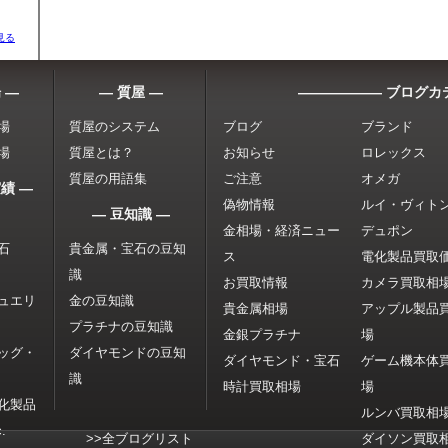
見る
 ―
― 質屋 ―
―――――― ブログカ
場
質屋のシステム
ブログ
ブランド
場
質屋とは？
お知らせ
ロレックス
質屋の用語集
ご注意
オメガ
績 ―
偽物情報
ルイ・ヴィト
― 豆知識 ―
金相場・経済ニュー
デュポン
石
貴金属・宝石の豆知
ス
電化製品買取
識
お買取情報
カメラ買取相
ュエリ
金の豆知識
貴金属相場
アップル製品
プラチナの豆知識
金銀プラチナ
場
ッグ・
ダイヤモンドの豆知
ダイヤモンド・宝石
ゲーム機本体
識
時計買取相場
場
化製品
ルンバ買取相
.
>>全ブログリスト
ダイソン買取