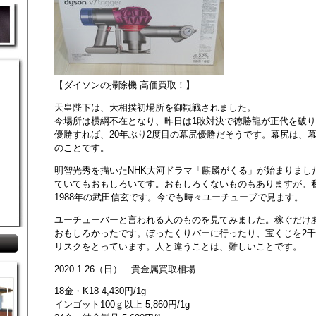
【ダイソンの掃除機 高価買取！】
天皇陛下は、大相撲初場所を御観戦されました。
今場所は横綱不在となり、昨日は1敗対決で徳勝龍が正代を破
優勝すれば、20年ぶり2度目の幕尻優勝だそうです。幕尻は、
のことです。
明智光秀を描いたNHK大河ドラマ「麒麟がくる」が始まりまし
ていてもおもしろいです。おもしろくないものもありますが。
1988年の武田信玄です。今でも時々ユーチューブで見ます。
ユーチューバーと言われる人のものを見てみました。稼ぐだけ
おもしろかったです。ぼったくりバーに行ったり、宝くじを2
リスクをとっています。人と違うことは、難しいことです。
2020.1.26（日） 貴金属買取相場
18金・K18 4,430円/1g
インゴット100ｇ以上 5,860円/1g