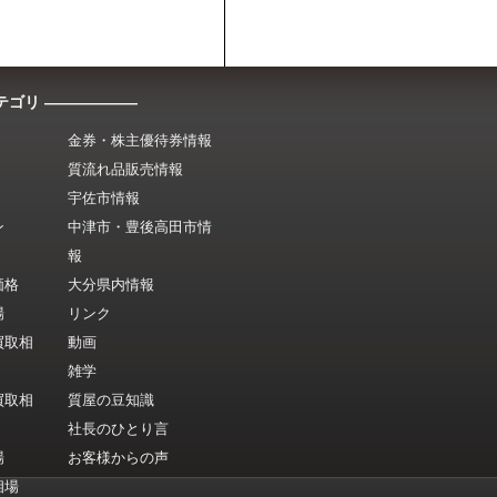
テゴリ ――――――
金券・株主優待券情報
質流れ品販売情報
宇佐市情報
ン
中津市・豊後高田市情
報
価格
大分県内情報
場
リンク
買取相
動画
雑学
買取相
質屋の豆知識
社長のひとり言
場
お客様からの声
相場