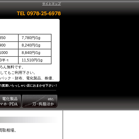
サイトマップ
50
7,780円/1g
00
8,240円/1g
000
8,840円/1g
850半々
11,510円/1g
ろん無料です。
してもご利用下さい。
バック・財布、電化製品、株優、
の質屋いらっしゃい店におまかせ下さい！
お買取相場。