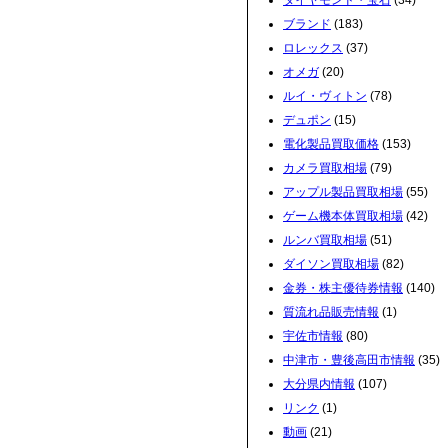
ダイヤモンド・宝石
(34)
ブランド
(183)
ロレックス
(37)
オメガ
(20)
ルイ・ヴィトン
(78)
デュポン
(15)
電化製品買取価格
(153)
カメラ買取相場
(79)
アップル製品買取相場
(55)
ゲーム機本体買取相場
(42)
ルンバ買取相場
(51)
ダイソン買取相場
(82)
金券・株主優待券情報
(140)
質流れ品販売情報
(1)
宇佐市情報
(80)
中津市・豊後高田市情報
(35)
大分県内情報
(107)
リンク
(1)
動画
(21)