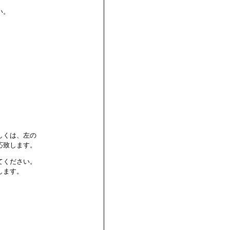
い。
しくは、左の
応致します。
てください。
します。