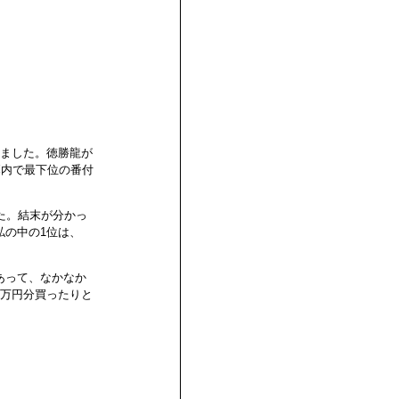
りました。徳勝龍が
幕内で最下位の番付
た。結末が分かっ
私の中の1位は、
あって、なかなか
千万円分買ったりと