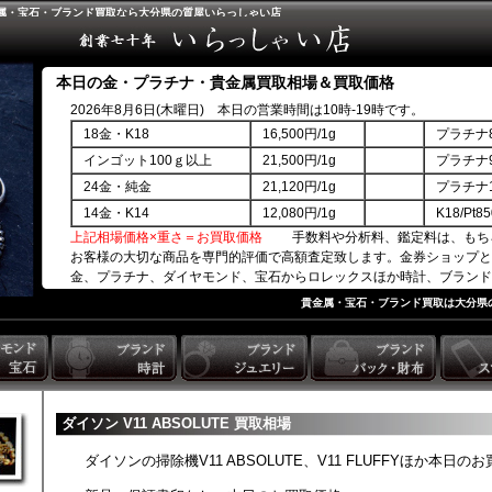
：貴金属・宝石・ブランド買取なら大分県の質屋いらっしゃい店
本日の金・プラチナ・貴金属買取相場＆買取価格
2026年8月6日(木曜日) 本日の営業時間は10時-19時です。
18金・K18
16,500円/1g
プラチナ8
インゴット100ｇ以上
21,500円/1g
プラチナ9
24金・純金
21,120円/1g
プラチナ1
14金・K14
12,080円/1g
K18/Pt
上記相場価格×重さ＝お買取価格
手数料や分析料、鑑定料は、もち
お客様の大切な商品を専門的評価で高額査定致します。金券ショップと
金、プラチナ、ダイヤモンド、宝石からロレックスほか時計、ブランド
商品券ほか。
貴金属・宝石・ブランド買取は大分県
ダイソン V11 ABSOLUTE 買取相場
ダイソンの掃除機V11 ABSOLUTE、V11 FLUFFYほか本日の