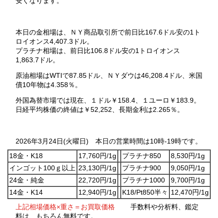
安くなります。
本日の金相場は、ＮＹ商品取引所で前日比167.6ドル安の1ト
ロイオンス4,407.3ドル。
プラチナ相場は、前日比106.8ドル安の1トロイオンス
1,863.7ドル。
原油相場はWTIで87.85ドル、ＮＹダウは46,208.4ドル、米国
債10年物は4.358％。
外国為替市場では現在、１ドル￥158.4、１ユーロ￥183.9。
日経平均株価の終値は￥52,252、長期金利は2.265％。
2026年3月24日(火曜日) 本日の営業時間は10時-19時です。
18金・K18
17,760円/1g
プラチナ850
8,530円/1g
インゴット100ｇ以上
23,130円/1g
プラチナ900
9,050円/1g
24金・純金
22,720円/1g
プラチナ1000
9,700円/1g
14金・K14
12,940円/1g
K18/Pt850半々
12,470円/1g
上記相場価格×重さ＝お買取価格
手数料や分析料、鑑定
料は、もちろん無料です。