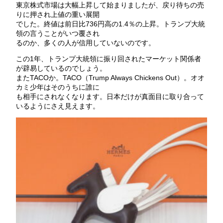
東京株式市場は大幅上昇して始まりましたが、戻り待ちの売
りに押され上値の重い展開
でした。終値は前日比736円高の1.4％の上昇。トランプ大統
領の言うことがいつ覆され
るのか、多くの人が信用していないのです。
この1年、トランプ大統領に振り回されたマーケット関係者
が辟易しているのでしょう。
またTACOか。TACO（Trump Always Chickens Out）。オオ
カミ少年はそのうちに誰に
も相手にされなくなります。日本だけが真面目に取り合って
いるようにさえ見えます。