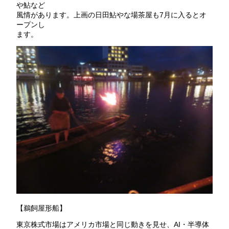
や鮎など
風情があります。上画の日田鮎やな場茶屋も7月に入るとオ
ープンし
ます。
【鵜飼屋形船】
東京株式市場はアメリカ市場と同じ動きを見せ、AI・半導体