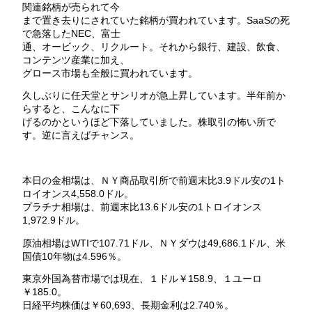
関連銘柄が売られて今
まで置き去りにされていた銘柄が買われています。SaaSの死
で急落したNEC、富士
通、オービック、リクルート。それから銀行、建設、飲食、
コンテンツ産業に加え、
グロース市場も全般に買われています。
久しぶりに任天堂とサンリオが急上昇しています。半年前か
らすると、こんなに下
げるのかというほど下落していました。株取引の怖い所で
す。逆に言えばチャンス。
本日の金相場は、ＮＹ商品取引所で前週末比3.9ドル安の1ト
ロイオンス4,558.0ドル。
プラチナ相場は、前週末比13.6ドル安の1トロイオンス
1,972.9ドル。
原油相場はWTIで107.71ドル、ＮＹダウは49,686.1ドル、米
国債10年物は4.596％。
東京外国為替市場では現在、１ドル￥158.9、１ユーロ
￥185.0。
日経平均株価は￥60,693、長期金利は2.740％。