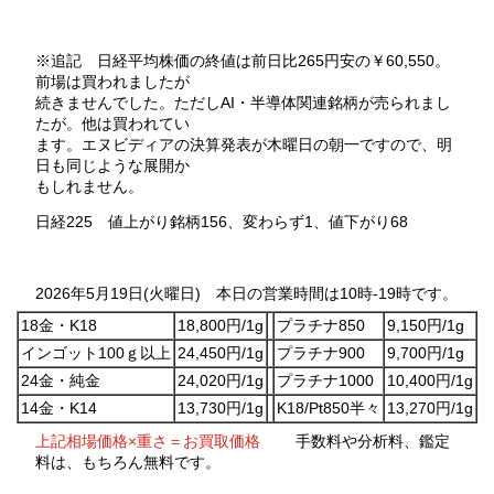
※追記 日経平均株価の終値は前日比265円安の￥60,550。
前場は買われましたが
続きませんでした。ただしAI・半導体関連銘柄が売られまし
たが。他は買われてい
ます。エヌビディアの決算発表が木曜日の朝一ですので、明
日も同じような展開か
もしれません。
日経225 値上がり銘柄156、変わらず1、値下がり68
2026年5月19日(火曜日) 本日の営業時間は10時-19時です。
18金・K18
18,800円/1g
プラチナ850
9,150円/1g
インゴット100ｇ以上
24,450円/1g
プラチナ900
9,700円/1g
24金・純金
24,020円/1g
プラチナ1000
10,400円/1g
14金・K14
13,730円/1g
K18/Pt850半々
13,270円/1g
上記相場価格×重さ＝お買取価格
手数料や分析料、鑑定
料は、もちろん無料です。