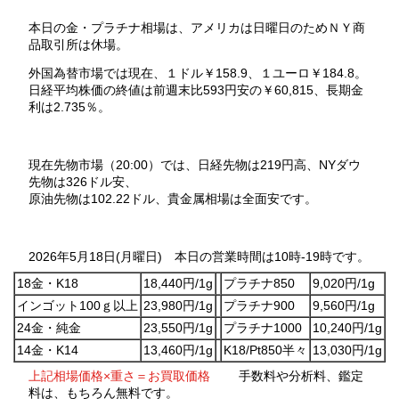
本日の金・プラチナ相場は、アメリカは日曜日のためＮＹ商
品取引所は休場。
外国為替市場では現在、１ドル￥158.9、１ユーロ￥184.8。
日経平均株価の終値は前週末比593円安の￥60,815、長期金
利は2.735％。
現在先物市場（20:00）では、日経先物は219円高、NYダウ
先物は326ドル安、
原油先物は102.22ドル、貴金属相場は全面安です。
2026年5月18日(月曜日) 本日の営業時間は10時-19時です。
18金・K18
18,440円/1g
プラチナ850
9,020円/1g
インゴット100ｇ以上
23,980円/1g
プラチナ900
9,560円/1g
24金・純金
23,550円/1g
プラチナ1000
10,240円/1g
14金・K14
13,460円/1g
K18/Pt850半々
13,030円/1g
上記相場価格×重さ＝お買取価格
手数料や分析料、鑑定
料は、もちろん無料です。