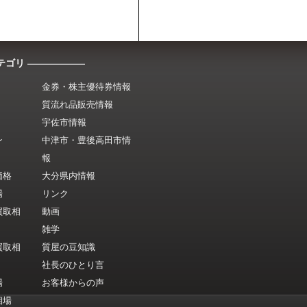
テゴリ ――――――
金券・株主優待券情報
質流れ品販売情報
宇佐市情報
ン
中津市・豊後高田市情
報
価格
大分県内情報
場
リンク
買取相
動画
雑学
買取相
質屋の豆知識
社長のひとり言
場
お客様からの声
相場