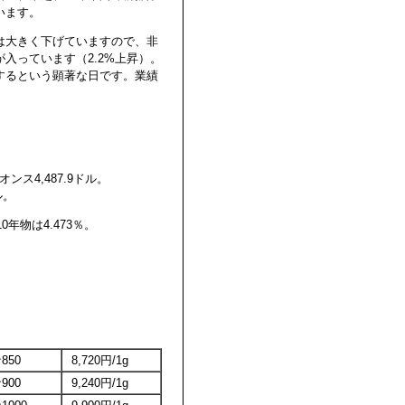
います。
は大きく下げていますので、非
入っています（2.2%上昇）。
するという顕著な日です。業績
ス4,487.9ドル。
ル。
0年物は4.473％。
。
850
8,720円/1g
900
9,240円/1g