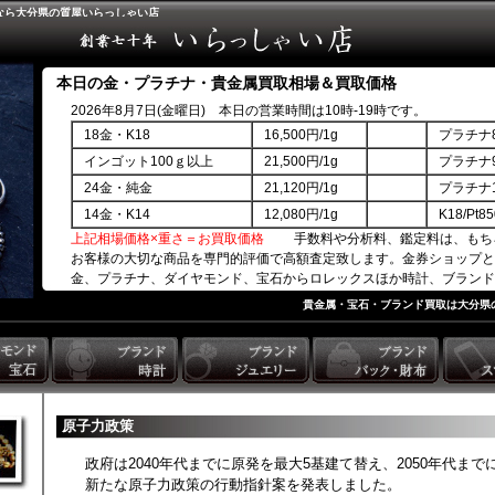
なら大分県の質屋いらっしゃい店
本日の金・プラチナ・貴金属買取相場＆買取価格
2026年8月7日(金曜日) 本日の営業時間は10時-19時です。
18金・K18
16,500円/1g
プラチナ8
インゴット100ｇ以上
21,500円/1g
プラチナ9
24金・純金
21,120円/1g
プラチナ1
14金・K14
12,080円/1g
K18/Pt
上記相場価格×重さ＝お買取価格
手数料や分析料、鑑定料は、もち
お客様の大切な商品を専門的評価で高額査定致します。金券ショップと
金、プラチナ、ダイヤモンド、宝石からロレックスほか時計、ブランド
商品券ほか。
貴金属・宝石・ブランド買取は大分県
原子力政策
政府は2040年代までに原発を最大5基建て替え、2050年代ま
新たな原子力政策の行動指針案を発表しました。