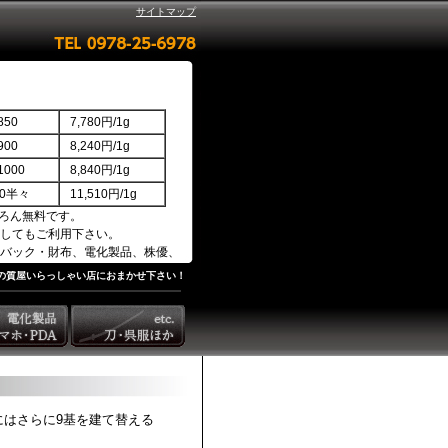
サイトマップ
50
7,780円/1g
00
8,240円/1g
000
8,840円/1g
850半々
11,510円/1g
ろん無料です。
してもご利用下さい。
バック・財布、電化製品、株優、
の質屋いらっしゃい店におまかせ下さい！
でにはさらに9基を建て替える