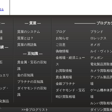
見る
 ―
― 質屋 ―
―――――― ブログカ
場
質屋のシステム
ブログ
ブランド
場
質屋とは？
お知らせ
ロレックス
質屋の用語集
ご注意
オメガ
績 ―
偽物情報
ルイ・ヴィト
― 豆知識 ―
金相場・経済ニュー
デュポン
石
貴金属・宝石の豆知
ス
電化製品買取
識
お買取情報
カメラ買取相
ュエリ
金の豆知識
貴金属相場
アップル製品
プラチナの豆知識
金銀プラチナ
場
ッグ・
ダイヤモンドの豆知
ダイヤモンド・宝石
ゲーム機本体
識
時計買取相場
場
化製品
ルンバ買取相
.
>>全ブログリスト
ダイソン買取