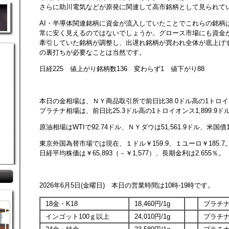
さらに助川電気などが原発に関連して高市銘柄として見られて
AI・半導体関連銘柄に資金が流入していたことでこれらの銘柄
常に安く見えるのではないでしょうか。グロース市場にも資金が
牽引していた銘柄が調整し、出遅れ銘柄が買われ全体が底上げ
の裏打ちが必要なことは当然です。
日経225 値上がり銘柄数136 変わらず1 値下がり88
本日の金相場は、ＮＹ商品取引所で前日比38.0ドル高の1トロイオン
プラチナ相場は、前日比25.3ドル高の1トロイオンス1,899.9ド
原油相場はWTIで92.74ドル、ＮＹダウは51,561.9ドル、米国債1
東京外国為替市場では現在、１ドル￥159.9、１ユーロ￥185.7
日経平均株価は￥65,893（－￥1,577）、長期金利は2.655％。
2026年6月5日(金曜日) 本日の営業時間は10時-19時です。
18金・K18
18,460円/1g
プラチナ
インゴット100ｇ以上
24,010円/1g
プラチナ