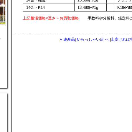
24金・純金
23,580円/1g
プラチナ1
14金・K14
13,480円/1g
K18/Pt
上記相場価格×重さ＝お買取価格
手数料や分析料、鑑定料は
。
« 連産品
|
いらっしゃい店 へ
|
山高ければ谷