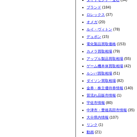
ダイヤモンド・宝石
(34)
ブランド
(184)
ロレックス
(37)
オメガ
(20)
ルイ・ヴィトン
(78)
デュポン
(15)
電化製品買取価格
(153)
カメラ買取相場
(79)
アップル製品買取相場
(55)
ゲーム機本体買取相場
(42)
ルンバ買取相場
(51)
ダイソン買取相場
(82)
金券・株主優待券情報
(140)
質流れ品販売情報
(1)
宇佐市情報
(80)
中津市・豊後高田市情報
(35)
大分県内情報
(107)
リンク
(1)
動画
(21)