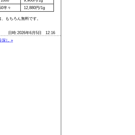
000
9,900円/1g
850半々
12,880円/1g
、もちろん無料です。
日時:2026年6月5日 12:16
深し »