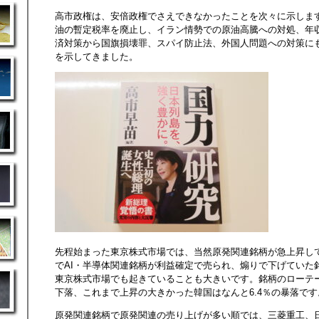
高市政権は、安倍政権でさえできなかったことを次々に示しま
油の暫定税率を廃止し、イラン情勢での原油高騰への対処、年
済対策から国旗損壊罪、スパイ防止法、外国人問題への対策に
を示してきました。
先程始まった東京株式市場では、当然原発関連銘柄が急上昇し
でAI・半導体関連銘柄が利益確定で売られ、煽りで下げていた
東京株式市場でも起きていることも大きいです。銘柄のローテー
下落、これまで上昇の大きかった韓国はなんと6.4％の暴落です
原発関連銘柄で原発関連の売り上げが多い順では、三菱重工、日