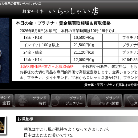
ら大分県の質屋いらっしゃい店
本日の金・プラチナ・貴金属買取相場＆買取価格
2026年8月6日(木曜日) 本日の営業時間は10時-19時です。
18金・K18
16,500円/1g
プラチナ8
インゴット100ｇ以上
21,500円/1g
プラチナ9
24金・純金
21,120円/1g
プラチナ1
14金・K14
12,080円/1g
K18/Pt
上記相場価格×重さ＝お買取価格
手数料や分析料、鑑定料は、もち
お客様の大切な商品を専門的評価で高額査定致します。金券ショップと
金、プラチナ、ダイヤモンド、宝石からロレックスほか時計、ブランド
商品券ほか。
貴金属・宝石・ブランド買取は大分県
お得意様
朝晩はすこし風が気持ちよくなってきましたが、
日中はまだまだ暑いですね。