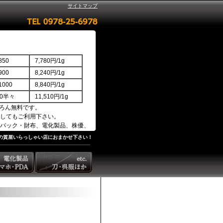
サイトマップ
50
7,780円/1g
00
8,240円/1g
000
8,840円/1g
850半々
11,510円/1g
ろん無料です。
してもご利用下さい。
バック・財布、電化製品、株優、
の質屋いらっしゃい店におまかせ下さい！