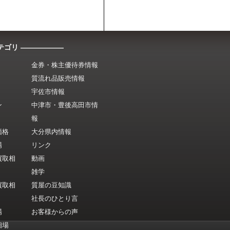
テゴリ ――――――
金券・株主優待券情報
質流れ品販売情報
宇佐市情報
ン
中津市・豊後高田市情
報
価格
大分県内情報
場
リンク
買取相
動画
雑学
買取相
質屋の豆知識
社長のひとり言
場
お客様からの声
相場