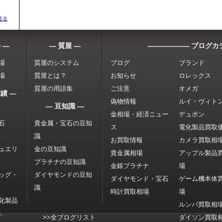
見る
 ―
― 質屋 ―
―――――― ブログカ
場
質屋のシステム
ブログ
ブランド
場
質屋とは？
お知らせ
ロレックス
質屋の用語集
ご注意
オメガ
績 ―
偽物情報
ルイ・ヴィト
― 豆知識 ―
金相場・経済ニュー
デュポン
石
貴金属・宝石の豆知
ス
電化製品買取
識
お買取情報
カメラ買取相
ュエリ
金の豆知識
貴金属相場
アップル製品
プラチナの豆知識
金銀プラチナ
場
ッグ・
ダイヤモンドの豆知
ダイヤモンド・宝石
ゲーム機本体
識
時計買取相場
場
化製品
ルンバ買取相
.
>>全ブログリスト
ダイソン買取