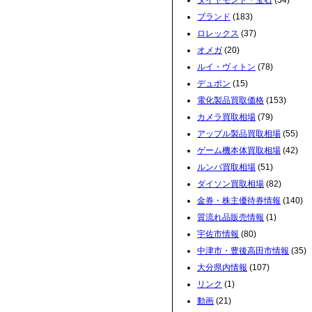
ダイヤモンド・宝石
(34)
ブランド
(183)
ロレックス
(37)
オメガ
(20)
ルイ・ヴィトン
(78)
デュポン
(15)
電化製品買取価格
(153)
カメラ買取相場
(79)
アップル製品買取相場
(55)
ゲーム機本体買取相場
(42)
ルンバ買取相場
(51)
ダイソン買取相場
(82)
金券・株主優待券情報
(140)
質流れ品販売情報
(1)
宇佐市情報
(80)
中津市・豊後高田市情報
(35)
大分県内情報
(107)
リンク
(1)
動画
(21)