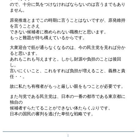
ので、十分に気をつけなければならないのは言うまでもあり
ません。
原発推進とまでこの時期に言うことはないですが、原発維持
を言うことさえ
できない候補者に務められない職務だと思います。
もっと難題が待ち構えているからです。
大衆迎合で筋が通らなくなるのは、今の民主党を見れば分か
ると思います。
あれもこれも与えますと。しかし財源や負担のことは後回
し。
言いにくいこと、これをすれば負担が増えること、義務と責
任・・。
故に私たち有権者がもっと厳しい眼をもつことが必要です。
また与党である民主党は、日本の一番の都市である東京都に
独自の
候補者すらたてることができない体たらくぶりです。
日本の国民の審判を逃げた卑怯な戦略です。