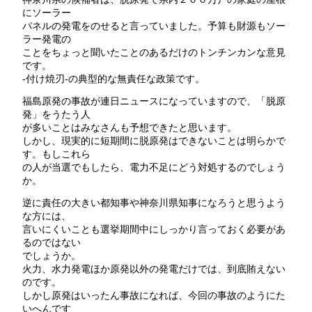
にソーラー
パネルの発電をのせると言っていました。予算も財源もソー
ラー発電の
ことをちょっと聞いたことのあるだけのトンチンカンな意見
です。
-付け焼刃-の典型的な無責任な政策です。
福島原発の事故が連日ニュースになっていますので、「脱原
発」をうたう人
が多いことはみなさんも予想できたと思います。
しかし、現実的に短期間に脱原発はできないことは明らかで
す。もしこれら
の人が当選でもしたら、電力不足にどう対処するのでしょう
か。
逆に責任の大きい都知事や神奈川県知事になろうと思うよう
な方には、
言いにくいことも選挙期間中にしっかり言っておく必要があ
るのではない
でしょうか。
火力、水力発電ほか原発以外の発電だけでは、到底賄えない
のです。
しかし原発はいったん事故になれば、今回の事故のようにた
いへんです