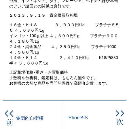
台湾、インドネシア、タイ、マレーシア、ベトナムほか本当
のアジア諸国との関係は良好です。
２０１３．９．１９ 貴金属買取相場
１８金・Ｋ１８ ３，３００円/1g プラチナ８５
０ ４，０３０円/1g
インゴット100ｇ以上 ４，３９０円/1g プラチナ９００
４，１８０円/1g
２４金・純金製品 ４，２５０円/1g プラチナ1000
４，５８０円/1g
１４金・Ｋ１４ ２，４１０円/1g K18/Pt850
半々 ３，６００円/1g
上記相場価格×重さ＝お買取価格
手数料や分析料、鑑定料は、もちろん無料です。
お客様の大切な商品を専門的評価で高額査定致します。
iPhone5S
集団的自衛権