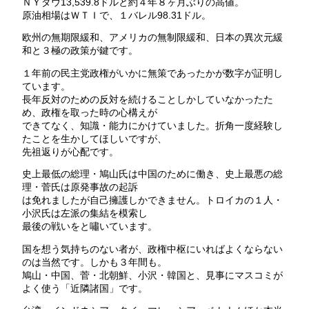
ＮＹダウ13,539.8ドルと約４年８ヶ月ぶりの高値。
原油相場はＷＴＩで、１バレル98.31ドル。
欧州の無期限緩和、アメリカの無制限緩和、日本の異次元緩
和と３極の政策が鍵です。
１年前の民主党政権がいかに無策であったかが数字が証明し
ています。
長年反対のための反対を続けることしかしていなかったた
め、政権を取った時の心構えが
できてなく、知識・能力にかけていました。折角一度経験し
たことを生かしてほしいですが、
先祖返りが心配です。
史上最低の総理・鳩山氏は中国のために働き、史上最悪の総
理・菅氏は原発事故の起訴
は免れましたが自己擁護しかできません。トロイカの１人・
小沢氏は左派の集結を模索し
最後の戦いをと嘯いています。
国を想う気持ちのない者が、政権中枢にいればよくならない
のは当然です。しかも３年間も。
鳩山・中国、菅・北朝鮮、小沢・韓国と、見事にマスコミが
よく使う「近隣諸国」です。