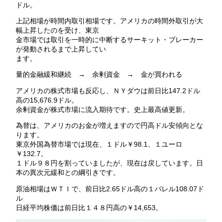
ドル。
上記相場が時間内取引相場です。アメリカの時間外取引が大
幅上昇したのを受け、東京
金市場では取引を一時的に中断するサーキット・ブレーカー
が発動されるまで上昇してい
ます。
量的金融緩和継続 → 余剰資金 → 金が買われる
アメリカの株式市場も反応し、ＮＹダウは前日比147.2ドル
高の15,676.9ドル。
余剰資金が株式市場に流入期待です。史上最高値更新。
為替は、アメリカのお金が増えますので円高ドル安傾向とな
ります。
東京外国為替市場では現在、１ドル￥98.1、１ユーロ
￥132.7。
１ドル９８円を割っていましたが、現在は戻しています。日
本の異次元緩和との綱引きです。
原油相場はＷＴＩで、前日比2.65ドル高の１バレル108.07ド
ル
日経平均株価は前日比１４８円高の￥14,653。