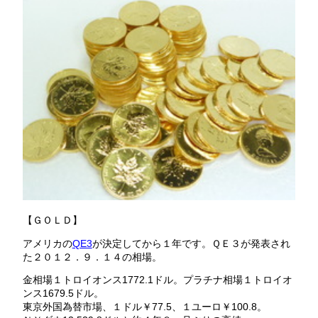
【ＧＯＬＤ】
アメリカの
QE3
が決定してから１年です。ＱＥ３が発表され
た２０１２．９．１４の相場。
金相場１トロイオンス1772.1ドル。プラチナ相場１トロイオ
ンス1679.5ドル。
東京外国為替市場、１ドル￥77.5、１ユーロ￥100.8。