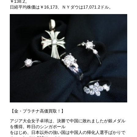
￥138.2。
日経平均株価は￥16,173、ＮＹダウは17,071.2ドル。
【金・プラチナ高価買取！】
アジア大会女子卓球は、決勝で中国に敗れましたが銀メダル
を獲得。昨日のシンガポール
をはじめ、日本以外の強い国は中国人の帰化人選手ばかりで