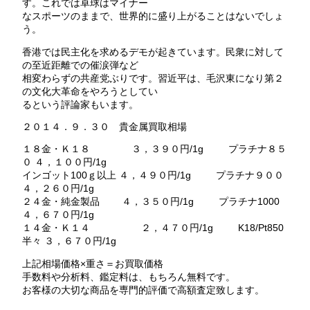
す。これでは卓球はマイナー
なスポーツのままで、世界的に盛り上がることはないでしょ
う。
香港では民主化を求めるデモが起きています。民衆に対して
の至近距離での催涙弾など
相変わらずの共産党ぶりです。習近平は、毛沢東になり第２
の文化大革命をやろうとしてい
るという評論家もいます。
２０１４．９．３０ 貴金属買取相場
１８金・Ｋ１８ ３，３９０円/1g プラチナ８５
０ ４，１００円/1g
インゴット100ｇ以上 ４，４９０円/1g プラチナ９００
４，２６０円/1g
２４金・純金製品 ４，３５０円/1g プラチナ1000
４，６７０円/1g
１４金・Ｋ１４ ２，４７０円/1g K18/Pt850
半々 ３，６７０円/1g
上記相場価格×重さ＝お買取価格
手数料や分析料、鑑定料は、もちろん無料です。
お客様の大切な商品を専門的評価で高額査定致します。