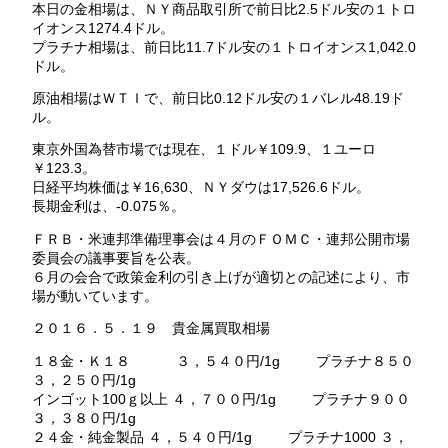
本日の金相場は、ＮＹ商品取引所で前日比2.5ドル安の１トロ
イオンス1274.4ドル。
プラチナ相場は、前日比11.7ドル安の１トロイオンス1,042.0
ドル。
原油相場はＷＴＩで、前日比0.12ドル安の１バレル48.19ド
ル。
東京外国為替市場では現在、１ドル￥109.9、１ユーロ
￥123.3。
日経平均株価は￥16,630、ＮＹダウは17,526.6ドル。
長期金利は、-0.075％。
ＦＲＢ・米連邦準備理事会は４月のＦＯＭＣ・連邦公開市場
委員会の議事要旨を公表。
６月の会合で政策金利の引き上げが適切との記述により、市
場が動いています。
２０１６．５．１９ 貴金属買取相場
１８金・Ｋ１８ ３，５４０円/1g プラチナ８５０
３，２５０円/1g
インゴット100ｇ以上 ４，７００円/1g プラチナ９００
３，３８０円/1g
２４金・純金製品 ４，５４０円/1g プラチナ1000 ３，