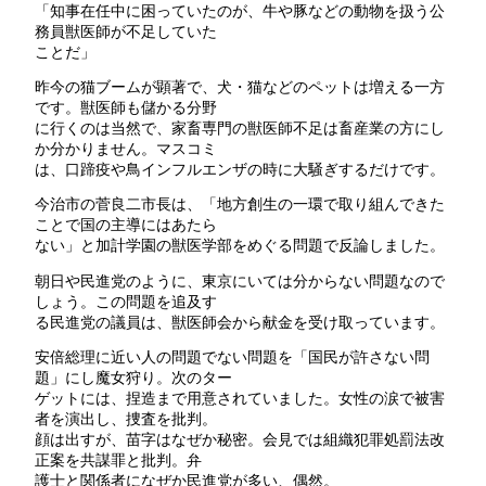
「知事在任中に困っていたのが、牛や豚などの動物を扱う公
務員獣医師が不足していた
ことだ」
昨今の猫ブームが顕著で、犬・猫などのペットは増える一方
です。獣医師も儲かる分野
に行くのは当然で、家畜専門の獣医師不足は畜産業の方にし
か分かりません。マスコミ
は、口蹄疫や鳥インフルエンザの時に大騒ぎするだけです。
今治市の菅良二市長は、「地方創生の一環で取り組んできた
ことで国の主導にはあたら
ない」と加計学園の獣医学部をめぐる問題で反論しました。
朝日や民進党のように、東京にいては分からない問題なので
しょう。この問題を追及す
る民進党の議員は、獣医師会から献金を受け取っています。
安倍総理に近い人の問題でない問題を「国民が許さない問
題」にし魔女狩り。次のター
ゲットには、捏造まで用意されていました。女性の涙で被害
者を演出し、捜査を批判。
顔は出すが、苗字はなぜか秘密。会見では組織犯罪処罰法改
正案を共謀罪と批判。弁
護士と関係者になぜか民進党が多い、偶然。