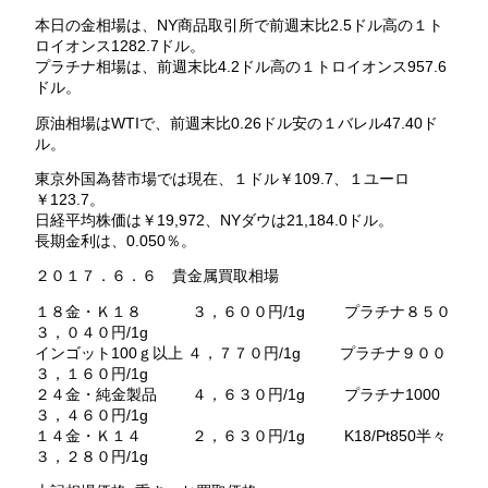
本日の金相場は、NY商品取引所で前週末比2.5ドル高の１ト
ロイオンス1282.7ドル。
プラチナ相場は、前週末比4.2ドル高の１トロイオンス957.6
ドル。
原油相場はWTIで、前週末比0.26ドル安の１バレル47.40ド
ル。
東京外国為替市場では現在、１ドル￥109.7、１ユーロ
￥123.7。
日経平均株価は￥19,972、NYダウは21,184.0ドル。
長期金利は、0.050％。
２０１７．６．６ 貴金属買取相場
１８金・Ｋ１８ ３，６００円/1g プラチナ８５０
３，０４０円/1g
インゴット100ｇ以上 ４，７７０円/1g プラチナ９００
３，１６０円/1g
２４金・純金製品 ４，６３０円/1g プラチナ1000
３，４６０円/1g
１４金・Ｋ１４ ２，６３０円/1g K18/Pt850半々
３，２８０円/1g