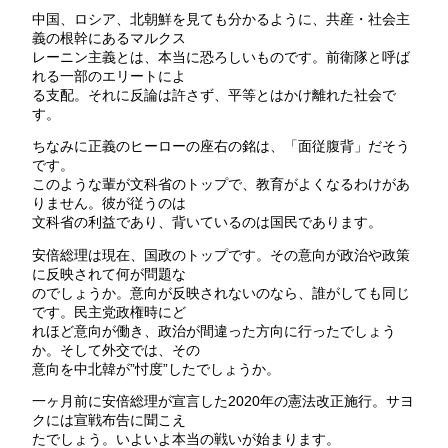
中国、ロシア、北朝鮮を見ても分かるように、共産・社会主
義の根幹にあるマルクス
レーニン主義とは、本当に恐ろしいものです。前衛隊と呼ば
れる一部のエリートによ
る支配。それに反論は許さず、平等とはかけ離れた社会で
す。
ちなみに正義のヒーローの座右の銘は、「面従腹背」だそう
です。
このような輩が文科省のトップで、教育がよくなるわけがあ
りません。彼が従うのは
文科省の利益であり、背いているのは国民であります。
安倍総理は現在、国政のトップです。その意向が政治や政策
に反映されて何が問題な
のでしょうか。意向が反映されないのなら、誰がしても同じ
です。民主党政権時にど
れほど意向が働き、政治が間違った方向に行ったでしょう
か。そして外交では、その
意向を中北韓が”忖度”したでしょうか。
一ヶ月前に安倍総理が宣言した2020年の憲法改正施行。サヨ
クには宣戦布告に聞こえ
たでしょう。いよいよ本当の戦いが始まります。