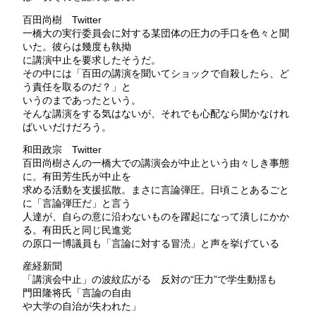
百田尚樹 Twitter
一橋大の実行委員会に対する某団体の圧力の手口を色々と聞
いた。彼らは幾度も執拗
に講演中止を要求したそうだ。
その中には「百田の講演を聞いてショックで自殺したら、ど
う責任を取るのだ？」と
いうのまであったという。
そんな講演をする気はないが、それでも心配なら聞かなけれ
ばいいだけだろう。
和田政宗 Twitter
百田尚樹さんの一橋大での講演会が中止という由々しき事態
に。有田芳生氏が中止を
求める活動を支援拡散。まさに言論弾圧。日頃ことあるごと
に「言論弾圧だ」と言う
人達が、自らの意に沿わないものを躍起になって潰しにかか
る。有田氏と同じ民進党
の原口一博議員も「言論に対する冒涜」と声を挙げている
産経新聞
「講演会中止」の波紋広がる 反対の“圧力”で学生動揺も
門田隆将氏「言論の自由
や大学の自治が失われた」