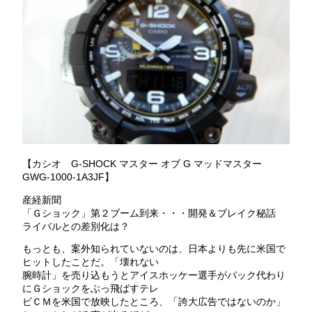
【カシオ G-SHOCK マスター オブ G マッドマスター
GWG-1000-1A3JF】
産経新聞
「Ｇショック」第２ブーム到来・・・開発＆ブレイク秘話
ライバルとの差別化は？
もっとも、案外知られていないのは、日本よりも先に米国で
ヒットしたことだ。「壊れない
腕時計」を売り込もうとアイスホッケー選手がパック代わり
にＧショックをぶっ飛ばすテレ
ビＣＭを米国で放映したところ、「誇大広告ではないのか」