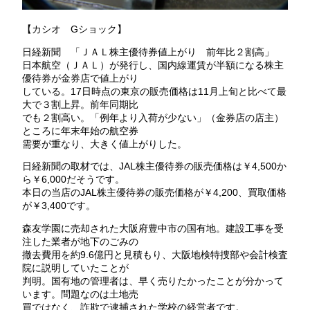
【カシオ Gショック】
日経新聞 「ＪＡＬ株主優待券値上がり 前年比２割高」
日本航空（ＪＡＬ）が発行し、国内線運賃が半額になる株主
優待券が金券店で値上がり
している。17日時点の東京の販売価格は11月上旬と比べて最
大で３割上昇。前年同期比
でも２割高い。「例年より入荷が少ない」（金券店の店主）
ところに年末年始の航空券
需要が重なり、大きく値上がりした。
日経新聞の取材では、JAL株主優待券の販売価格は￥4,500か
ら￥6,000だそうです。
本日の当店のJAL株主優待券の販売価格が￥4,200、買取価格
が￥3,400です。
森友学園に売却された大阪府豊中市の国有地。建設工事を受
注した業者が地下のごみの
撤去費用を約9.6億円と見積もり、大阪地検特捜部や会計検査
院に説明していたことが
判明。国有地の管理者は、早く売りたかったことが分かって
います。問題なのは土地売
買ではなく、詐欺で逮捕された学校の経営者です。