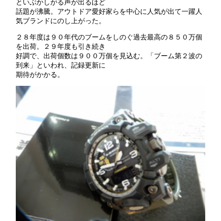
といぶかしがる声が出るほど
話題が沸騰。アウトドア愛好家らを中心に人気が出て一躍人
気ブランドにのし上がった。
２８年度は９０年代のブームをしのぐ過去最高の８５０万個
を出荷。２９年度も引き続き
好調で、出荷個数は９００万個を見込む。「ブーム第２波の
到来」といわれ、記録更新に
期待がかかる。