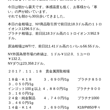
今日は朝から曇天です。体感温度も低く、お客様から「寒
い」の声が続いています。
それでも朝から30分歩いてきました。
本日の金相場は、NY商品取引所で前日比18.3ドル高の１トロ
イオンス1296.5ドル。
プラチナ相場は、前日比18.3ドル高の１トロイオンス952.9
ドル。
原油相場はWTIで、前日比1.41ドル高の１バレル56.55ドル。
NY外国為替市場の終値は、１ドル￥112.0、１ユーロ
￥132.2。
NYダウは23,358.2ドル。
２０１７．１１．１８ 貴金属買取相場
１８金・Ｋ１８ ３，６９０円/1g プラチナ８５０
３，０５０円/1g
インゴット100ｇ以上 ４，８８０円/1g プラチナ９００
３，１６０円/1g
２４金・純金製品 ４，７４０円/1g プラチナ1000
３，４６０円/1g
１４金・Ｋ１４ ２，６９０円/1g K18/Pt850半々