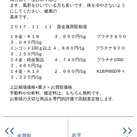
ます。風邪をひいている方も多いです。体を冷やさないよう
にしてください。健康の
基本です。
２０１７．１１．１１ 貴金属買取相場
１８金・Ｋ１８ ３，６９０円/1g プラチナ８５０
３，０４０円/1g
インゴット100ｇ以上 ４，８８０円/1g プラチナ９００
３，１５０円/1g
２４金・純金製品 ４，７４０円/1g プラチナ1000
３，４６０円/1g
１４金・Ｋ１４ ２，６９０円/1g K18/Pt850半々
３，３２０円/1g
上記相場価格×重さ＝お買取価格
手数料や分析料、鑑定料は、もちろん無料です。
お客様の大切な商品を専門的評価で高額査定致します。
名字
金買取