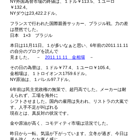
NY外国為替市場の終値は、１ドル￥113.5、１ユーロ
￥132.4。
NYダウは23,422.2ドル。
フランスで行われた国際親善サッカー、ブラジル戦。力の差
は歴然でした。
日本 1×3 ブラジル
本日は11月11日。１が多いなぁと思い、6年前の2011.11.11
の自分のブログを読んで
見ました。 －
2011.11.11 金相場
－
その日の為替は、１ドル￥77.4、１ユーロ￥105.4。
金相場は、１トロイオンス1759.6ドル。
NY原油は、１バレル97.7ドル。
6年前は民主党政権の無策で、超円高でした。メーカーは耐
えられず、工場を海外に
シフトさせました。国内の雇用は失われ、リストラの大嵐で
す。人手不足が叫ばれる
現在とは、真反対の状況です。
金や原油が高く、コモディティ市場は活況でした。
昨日から一転、気温が下がっています。立冬が過ぎ、今日は
風も強く、なお寒く感じ